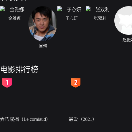
金雅娜
于心妍
张双利
赵振
肖博
电影排行榜
2
3
弄巧成拙（Le corniaud）
最爱（2021）