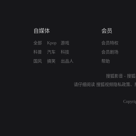
自媒体
会员
全部
Kpop
游戏
会员特权
科普
汽车
科技
会员剧场
国风
搞笑
出品人
帮助
搜狐影音
-
搜狐
请仔细阅读
搜狐视频隐私政策
、
Copyri