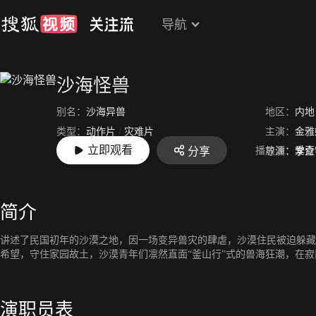
导航
沙海怪兽
别名：
沙海异兽
地区：
内地
类型：
动作片
/
灾难片
主演：
金雅
立即观看
播放源：
爱奇
分享
上映：
2022-11-20
导演：
李立
简介
讲述了民国初年的沙漠之地，因一场变异兽灾的肆虐，沙漠住民被迫躲藏
希望，守住家园故土，沙漠青年们凛然直面“釜山行”式的兽海狂潮，在
演职员表