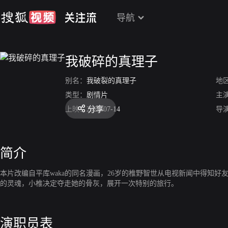
导航
我破碎的真理子
别名：
我破裂的真理子
地
类型：
剧情片
主
分享
上映：
2022-07-14
导
简介
本片改编自平库waka的同名漫画，26岁的椎野智世从电视新闻中得知
的灵魂，小椎决定夺走她的骨灰，展开一次特别的旅行。
演职员表