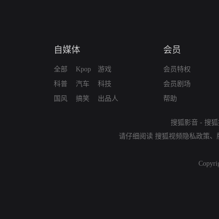
自媒体
会员
全部
Kpop
游戏
会员特权
科普
汽车
科技
会员剧场
国风
搞笑
出品人
帮助
搜狐影音
-
搜狐
请仔细阅读
搜狐视频隐私政策
、
Copyri