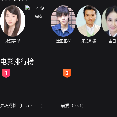
奈绪
永野芽郁
洼田正孝
尾美利德
吉田
电影排行榜
2
3
弄巧成拙（Le corniaud）
最爱（2021）