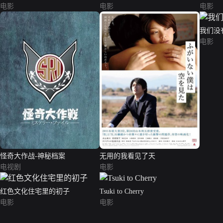
电影
电影
电影
我们没
电影
怪奇大作战-神秘档案
无用的我看见了天
电视剧
电影
红色文化住宅里的初子
Tsuki to Cherry
电影
电影