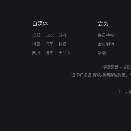
自媒体
会员
全部
Kpop
游戏
会员特权
科普
汽车
科技
会员剧场
国风
搞笑
出品人
帮助
搜狐影音
-
搜狐
请仔细阅读
搜狐视频隐私政策
、
Copyri