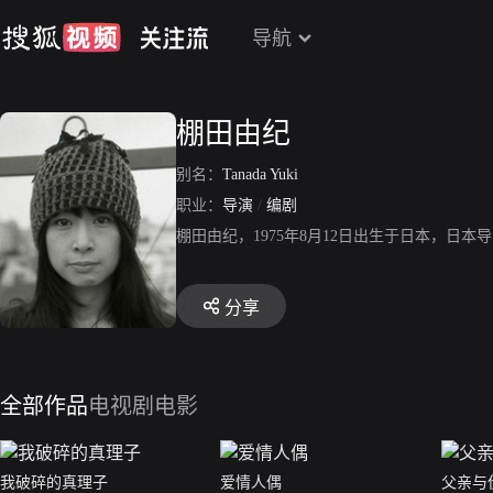
导航
棚田由纪
别名：
Tanada Yuki
职业：
导演
/
编剧
棚田由纪，1975年8月12日出生于日本，
分享
全部作品
电视剧
电影
我破碎的真理子
爱情人偶
父亲与