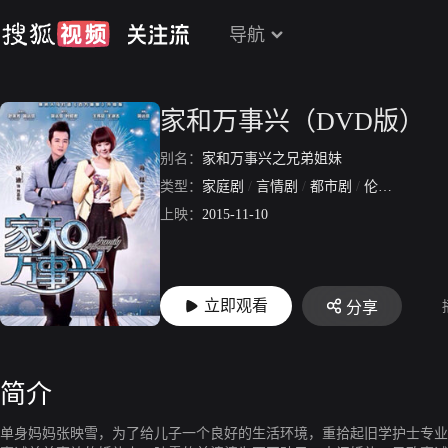
导航
家和万事兴（DVD版）
别名：
家和万事兴之兄弟姐妹
类型：
家庭剧
/
言情剧
/
都市剧
/
伦理剧
上映：
2015-11-10
立即观看
分享
简介
单身妈妈张映雪，为了给儿子一个良好的生活环境，重拾起旧学护士专业