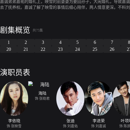
嘉诚弟弟嘉祐的婚礼上，映雪的前婆婆为要回孙子，大闹婚礼，导致嘉诚
去了抚养权。嘉诚了解了映雪的事情后细心陪伴，两人情意更深。不料刘
祐与晓君更是在经历风风雨雨后，真正感受到彼此的爱，重新走到一起。
剧集概览
共75集
1
2
3
4
5
6
7
20
21
22
23
24
25
26
2
演职员表
海陆
饰 张晓君
李依晓
张迪
李进荣
叶项
饰 张映雪
饰 刘嘉佑
饰 刘嘉诚
饰 陈