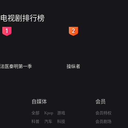
电视剧排行榜
2
3
法医秦明第一季
操纵者
自媒体
会员
全部
Kpop
游戏
会员特权
科普
汽车
科技
会员剧场