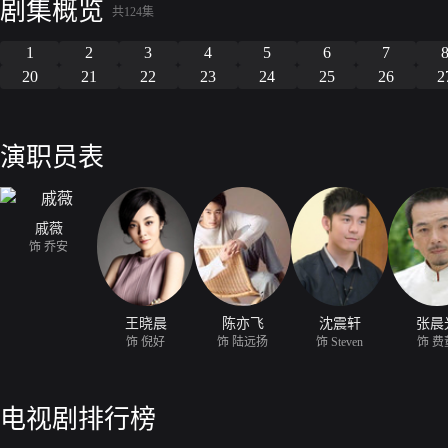
剧集概览
共124集
1
2
3
4
5
6
7
20
21
22
23
24
25
26
2
演职员表
戚薇
饰 乔安
王晓晨
陈亦飞
沈震轩
张晨
饰 倪好
饰 陆远扬
饰 Steven
饰 费
电视剧排行榜