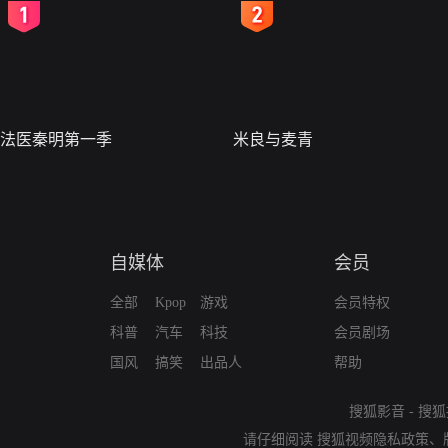
2
3
法医秦明第一季
米良与麦青
自媒体
会员
全部
Kpop
游戏
会员特权
科普
汽车
科技
会员剧场
国风
搞笑
出品人
帮助
搜狐影音
-
搜狐
请仔细阅读
搜狐视频隐私政策
、