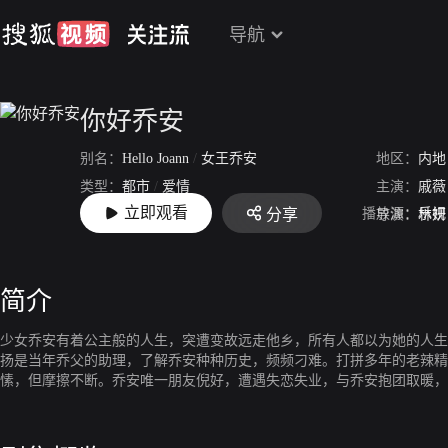
导航
你好乔安
别名：
Hello Joann
/
女王乔安
地区：
内地
类型：
都市
/
爱情
主演：
戚薇
立即观看
播放源：
乐视
分享
上映：
2016-07-31
导演：
林妍
简介
少女乔安有着公主般的人生，突遭变故远走他乡，所有人都以为她的人生
扬是当年乔父的助理，了解乔安种种历史，频频刁难。打拼多年的老辣精
愫，但摩擦不断。乔安唯一朋友倪好，遭遇失恋失业，与乔安抱团取暖，
代前男友回头，陆远扬与初恋也再度职场重逢。奥里斯面临被收购，最终