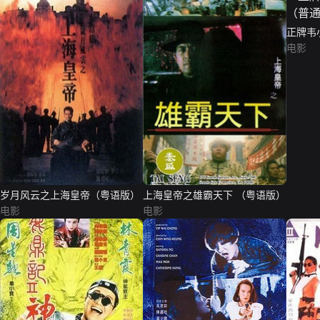
正牌韦
版）
电影
岁月风云之上海皇帝（粤语版）
上海皇帝之雄霸天下 （粤语版）
电影
电影