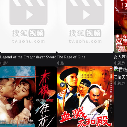
Legend of the Dragonslayer Sword
The Rage of Gina
女人啊
电影
电影
电视剧
君临天
电视剧