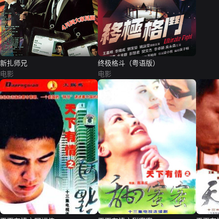
新扎师兄
终极格斗（粤语版）
电影
电影