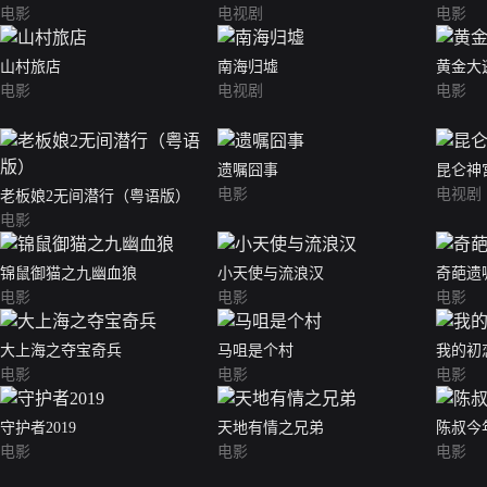
电影
电视剧
电影
山村旅店
南海归墟
黄金大
电影
电视剧
电影
遗嘱囧事
昆仑神
电影
电视剧
老板娘2无间潜行（粤语版）
电影
锦鼠御猫之九幽血狼
小天使与流浪汉
奇葩遗
电影
电影
电影
大上海之夺宝奇兵
马咀是个村
我的初
电影
电影
电影
守护者2019
天地有情之兄弟
陈叔今
电影
电影
电影