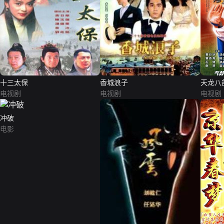
十三太保
香城浪子
天龙八
电视剧
电视剧
电视剧
冲破
电影