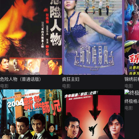
危险人物（普通话版）
疯狂主妇
锦绣前
电影
电影
电影
终极格
电影