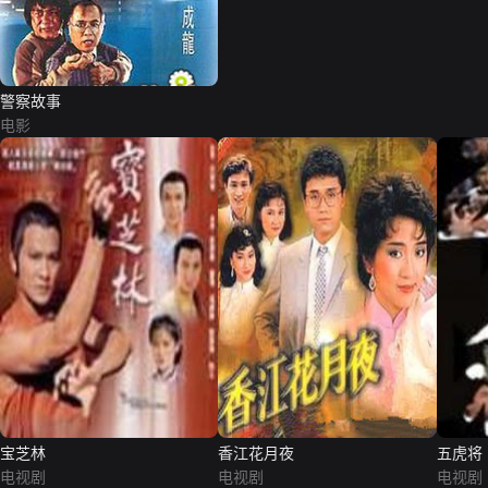
警察故事
电影
宝芝林
香江花月夜
五虎将
电视剧
电视剧
电视剧