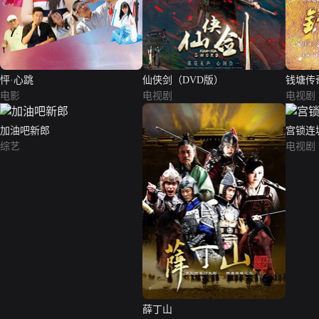
怦·心跳
仙侠剑（DVD版）
钱塘传
电影
电视剧
电视剧
加油吧新郎
宫锁连
综艺
电视剧
薛丁山