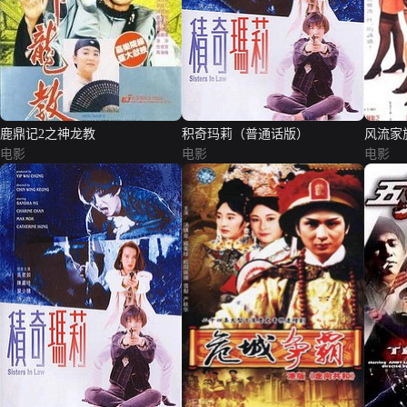
鹿鼎记2之神龙教
积奇玛莉（普通话版）
风流家
电影
电影
电影