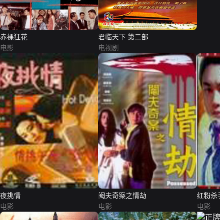
赤裸狂花
君临天下 第二部
电影
电视剧
夜挑情
阉夫奇案之情劫
红粉杀
电影
电影
电影