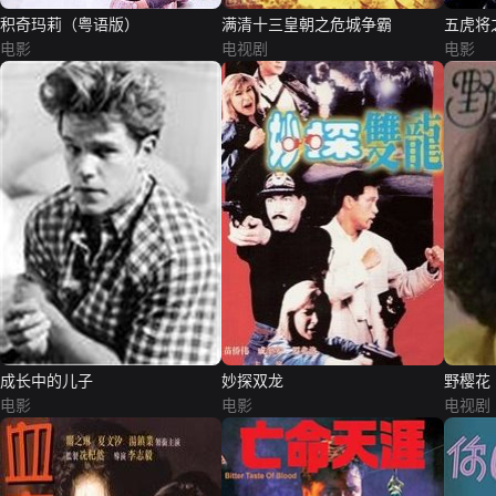
积奇玛莉（粤语版）
满清十三皇朝之危城争霸
五虎将
电影
电视剧
电影
成长中的儿子
妙探双龙
野樱花
电影
电影
电视剧