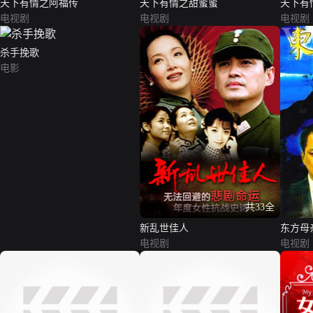
天下有情之阿福传
天下有情之甜蜜蜜
天下有
电视剧
电视剧
电视剧
杀手挽歌
电影
共33全
新乱世佳人
东方母
电视剧
电视剧