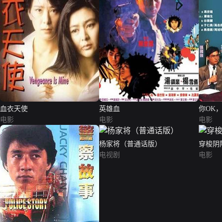
血衣天使
英雄血
你OK，
电影
电影
电影
杨家将（普通话版）
穿梭阴
电视剧
电影