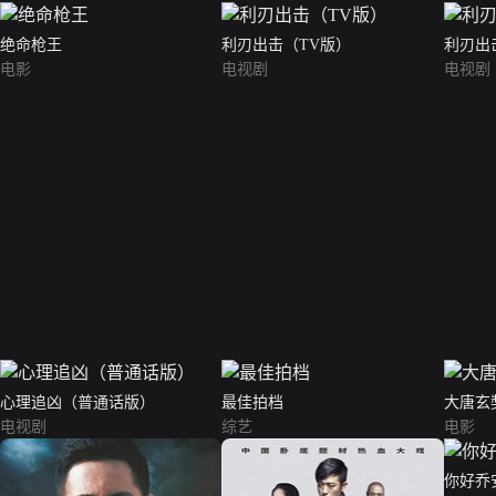
绝命枪王
利刃出击（TV版）
利刃出
电影
电视剧
电视剧
心理追凶（普通话版）
最佳拍档
大唐玄
电视剧
综艺
电影
你好乔