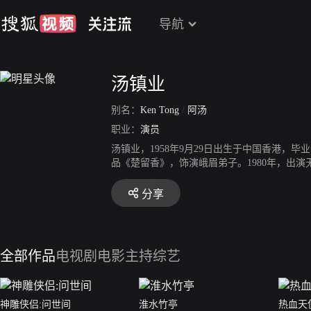
导航
汤镇业
别名：
Ken Tong
/
阿汤
职业：
演员
汤镇业，1958年9月29日出生于中国香港，
品《楚留香》，饰演峨眉弟子。1980年，出
演电视剧《天龙八部》饰演段誉一角。1983年
将之决裂》中“反骨东”一角的诠释，获得了香
分享
传》中饰演武艺；同年在电视剧《新江山美人》
翰主演的古装电视剧《隋唐演义》中饰隋文帝杨
与黄秋生合作主演电视剧《枭雄》，该剧于201
年，参演电影《追龙》，饰演颜童。2021年5
全部作品
电视剧
电影
主持综艺
年，参演电视剧《儒林外史之啼笑书香》。5月
大逃狱》正式定档爱奇艺、优酷上线。8月11日
客串的电影《神雕侠侣》杀青。12月27日，参
优酷、爱奇艺三平台全网首播；11月1日，特
神雕侠侣:问世间
淮水竹亭
热血天