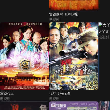
宫锁珠帘（DVD版）
电视剧
大丫鬟
电视剧
宫锁心玉
代号飞鸟行动
电视剧
电视剧