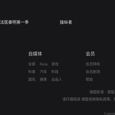
法医秦明第一季
操纵者
自媒体
会员
全部
Kpop
游戏
会员特权
科普
汽车
科技
会员剧场
国风
搞笑
出品人
帮助
搜狐影音
-
搜狐
请仔细阅读
搜狐视频隐私政策
、
Copyri