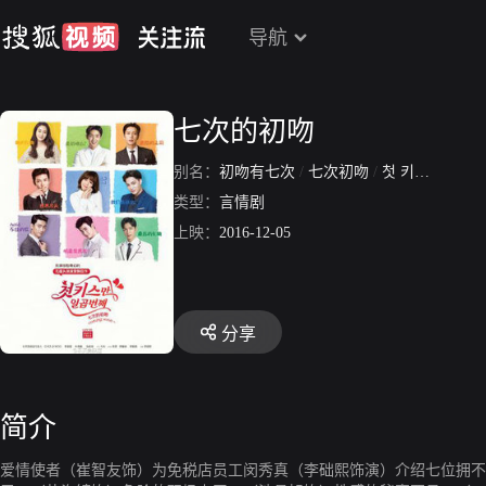
导航
七次的初吻
别名：
初吻有七次
/
七次初吻
/
첫 키스만 일곱 번째
类型：
言情剧
上映：
2016-12-05
分享
简介
爱情使者（崔智友饰）为免税店员工闵秀真（李础熙饰演）介绍七位拥不