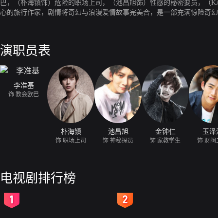
巴，（朴海镇饰）危险的职场上司，（池昌旭饰）性感的秘密要员，（K
心的旅行作家，剧情将奇幻与浪漫爱情故事完美合，是一部充满惊险奇幻
演职员表
李准基
饰 教会欧巴
朴海镇
池昌旭
金钟仁
玉泽
饰 职场上司
饰 神秘探员
饰 家教学生
饰 财阀
电视剧排行榜
2
3