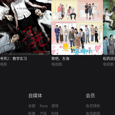
考死2：教学实习
笑吧，东海
松药店
电影
电视剧
电视剧
自媒体
会员
全部
Kpop
游戏
会员特权
科普
汽车
科技
会员剧场