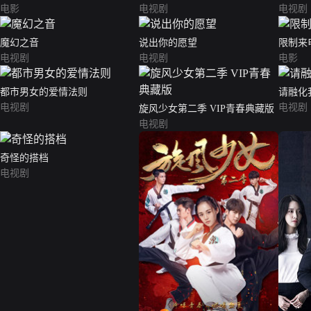
电影
电视剧
电视剧
魔幻之音
说出你的愿望
限制来
电视剧
电视剧
电影
都市男女的爱情法则
请融化
电视剧
电视剧
旋风少女第二季 VIP青春典藏版
电视剧
奇怪的搭档
电视剧