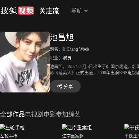
导航
池昌旭
别名：
Ji Chang Wook
职业：
演员
池昌旭，1987年7月5日出生于韩国京畿道，
影《睡美人》正式出道，2008年出演KBS电
年凭借在《笑吧，东海》中塑造的东海一角获得
赏新人奖。2013年凭借在《奇皇后》中塑造的元
分享
r》，凭借徐贞厚一角获得KBS演技大赏男子人
演电视剧《我的男神》。2016年主演电视剧《旋
市》在韩国上映，凭借权侑一角提名第53届百想
韩国播出。2019年9月，主演的tvN周末剧《请
全部作品
电视剧
电影
参加综艺
昌旭在江原道铁原部队服完兵役退伍,结束服役
左轮手枪
江南重案组
于氏王