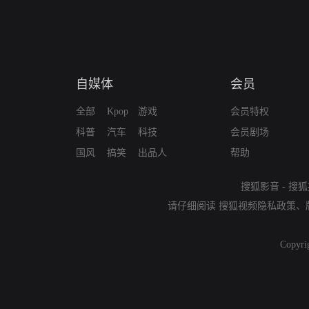
自媒体
会员
全部
Kpop
游戏
会员特权
科普
汽车
科技
会员剧场
国风
搞笑
出品人
帮助
搜狐影音
-
搜狐
请仔细阅读
搜狐视频隐私政策
、
Copyri