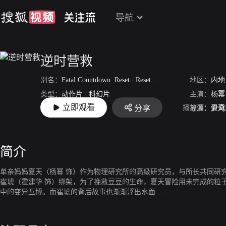
导航
逆时营救
别名：
Fatal Countdown: Reset
/
Reset
/
致命倒数
地区：
内地
类型：
动作片
/
科幻片
主演：
杨幂
立即观看
播放源：
爱奇
分享
上映：
2017-06-29
导演：
尹鸿
简介
单亲妈妈夏天（杨幂 饰）作为物理研究所的高级研究员，与所长共同研
崔琥（霍建华 饰）绑架，为了挽救豆豆的生命，夏天冒险用未完成的粒子
中的变异互博。而崔琥的背后故事也渐渐浮出水面……