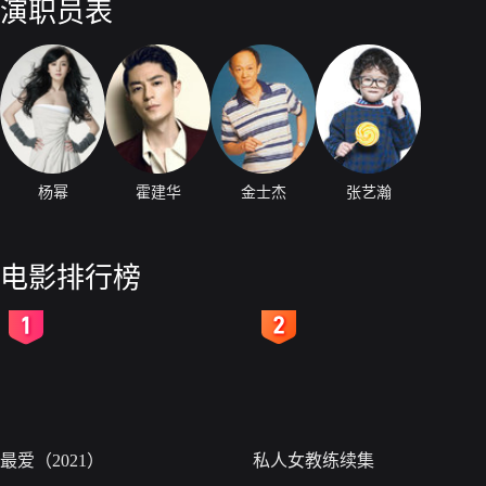
演职员表
杨幂
霍建华
金士杰
张艺瀚
电影排行榜
2
3
最爱（2021）
私人女教练续集