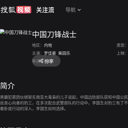
导航
中国刀锋战士
地区：
内地
类型
主演：
罗佳豪
柴园乐
上映
分享
导演：
朝政
简介
黑霸犯罪团伙绑架东南亚大毒枭的儿子说起，中国边防部队获知中国公民
丝良心向善的豹三，在多次配合武警部队的行动中，李国生对豹三有了不
着卧底行动的深入，李国生如何选择。