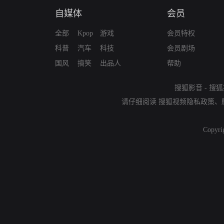
自媒体
会员
全部
Kpop
游戏
会员特权
科普
汽车
科技
会员剧场
国风
搞笑
出品人
帮助
搜狐影音
-
搜狐
请仔细阅读
搜狐视频隐私政策
、
Copyri