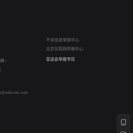
网络暴力有害信息举报
不良信息举报中心
12318 文化市场举报
北京互联网举报中心
算法推荐专项举报
亚运会举报专区
播+
涉历史虚无举报
版
网络谣言信息专项
涉政举报入口
涉未成年人举报
hu@sohu-inc.com
清朗自媒体乱象举报
涉民族宗教有害信息举报
清朗·生活服务类内容举报
清朗春节网络环境整治
涉企举报专区