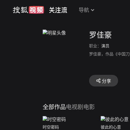
导航
罗佳豪
职业：
演员
罗佳豪，作品《中国刀
分享
全部作品
电视剧
电影
时空密码
彼此的心意