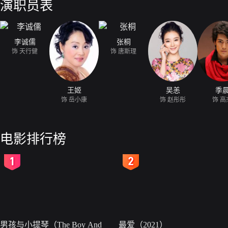
演职员表
李诚儒
张桐
饰 天行健
饰 唐斯理
王姬
吴恙
季
饰 岳小康
饰 赵彤彤
饰 高
电影排行榜
2
3
男孩与小提琴（The Boy And
最爱（2021）