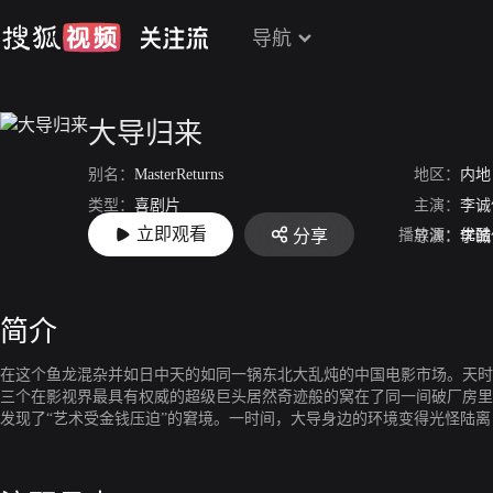
导航
大导归来
别名：
MasterReturns
地区：
内地
类型：
喜剧片
主演：
李诚
立即观看
播放源：
优酷
分享
上映：
2018-02-09
导演：
李诚
简介
在这个鱼龙混杂并如日中天的如同一锅东北大乱炖的中国电影市场。天时
三个在影视界最具有权威的超级巨头居然奇迹般的窝在了同一间破厂房里
发现了“艺术受金钱压迫”的窘境。一时间，大导身边的环境变得光怪陆