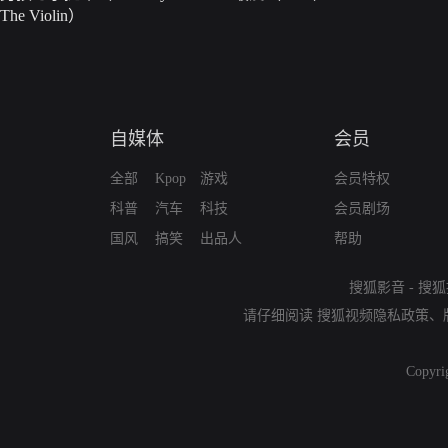
The Violin）
自媒体
会员
全部
Kpop
游戏
会员特权
科普
汽车
科技
会员剧场
国风
搞笑
出品人
帮助
搜狐影音
-
搜狐
请仔细阅读
搜狐视频隐私政策
、
Copyri