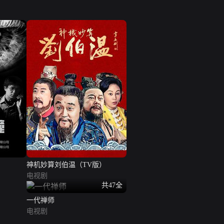
神机妙算刘伯温（TV版）
电视剧
共47全
一代禅师
电视剧