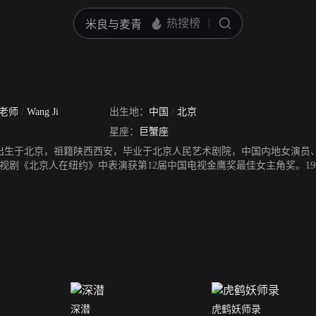
老师
/
Wang Ji
出生地：
中国
/
北京
星座：
巨蟹座
20日出生于北京，祖籍陕西西安，毕业于北京人民艺术剧院，中国内地女演员
在电视剧《北京人在纽约》中表演获第12届中国电视金鹰奖最佳女主角奖。1
2004年凭借主演的电视剧《天下第一楼》获得第5届中国金鹰电视艺术节
05年主演伦理商战剧《下一站是幸福》。2006年主演家庭伦理剧《更年期
省大学生电影节“最受大学生喜爱女演员奖。2008年在正史剧《大风歌》中
演家庭情感剧《我的极品老妈》。2013年友情客串动作悬疑电影《夺樽》。2
剧中饰演谭婆。除演艺事业外，王姬还热衷慈善公益活动。担任慈善活动
深潜
虎鹤妖师录