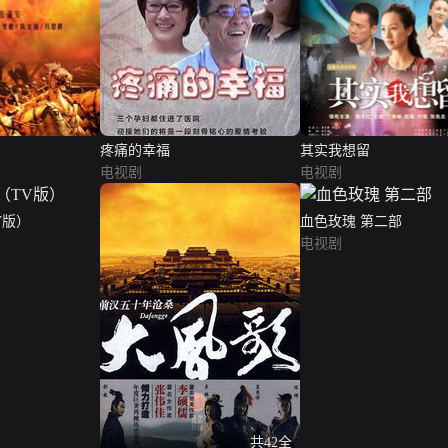
疼痛的幸福
其实我想留
电视剧
电视剧
V版）
血色玫瑰 第二部
电视剧
共42全