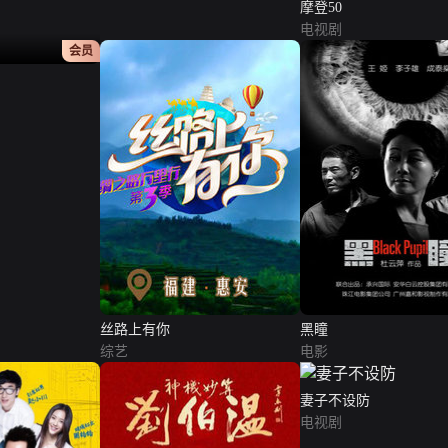
摩登50
电视剧
正片
会员
丝路上有你
黑瞳
综艺
电影
妻子不设防
电视剧