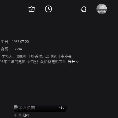
生日：
1962.07.20
身高：
168cm
、主持人。1980年王姬首次出演电影《塞外夺
展开
995年主演的电影《红粉》获柏林电影节银熊奖和
最佳表演艺术女演员奖、第22届中国电视金鹰奖观
的幸福生活》。2007年主演寻宝题材电影《复活
饰演吕后。2010年主演都市女性商战剧《红玫瑰
018年2月参加春晚节目的录制。2020年，参演电
“粉红丝带”的爱心大使，全国自闭症儿童关怀行
正片
不老乐团