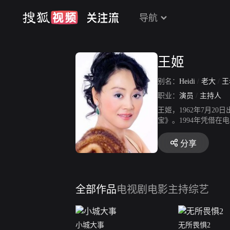
导航
王姬
别名：
Heidi
/
老大
/
王
职业：
演员
/
主持人
王姬，1962年7月
宝》。1994年凭借
印度电影节金孔雀奖。
众喜爱的女演员奖。20
分享
的三叶虫》，获得湖北
黑玫瑰》。2012年出
视剧《黑白禁区》，在
动的公益大使。
全部作品
电视剧
电影
主持综艺
小城大事
无所畏惧2