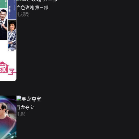
血色玫瑰 第三部
电视剧
寻龙夺宝
电影