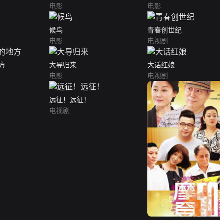
电影
电影
候鸟
青春创世纪
电影
电视剧
方
大导归来
大话红娘
电影
电视剧
远征！远征！
电视剧