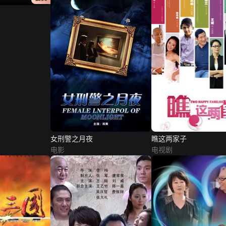
女刑警之月夜
瞧这两家子
电影
电视剧