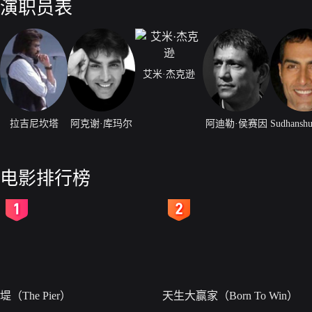
演职员表
艾米·杰克逊
拉吉尼坎塔
阿克谢·库玛尔
阿迪勒·侯赛因
电影排行榜
2
3
堤（The Pier）
天生大赢家（Born To Win）