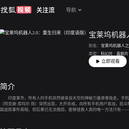
导航
宝莱坞机器
别名：
宝莱坞机器人之
类型：
科幻片
/
喜剧片
立即观看
上映：
2018-11-29
简介
印度某市，所有人的手机突然被来自天空的神秘力量席卷吸走，手机销
（阿克谢·库玛尔 饰）突然出现，大开杀戒，向所有手机用户宣战，民众陷入恐慌…… 危机时刻，科学家瓦西博士（拉吉尼坎塔 饰）在美女助理妮娜（艾
路追踪事件真相，但后果已无法挽回，能够拯救人类的唯一方法只有——