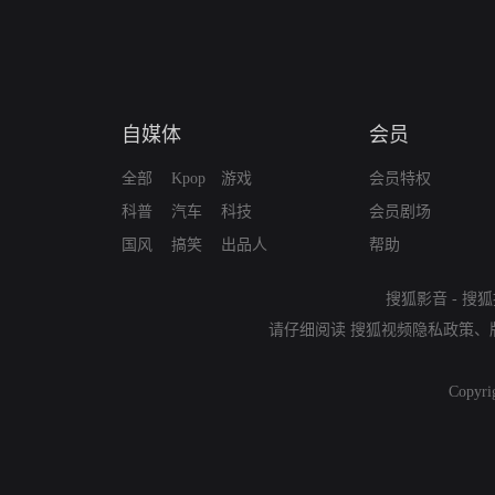
自媒体
会员
全部
Kpop
游戏
会员特权
科普
汽车
科技
会员剧场
国风
搞笑
出品人
帮助
搜狐影音
-
搜狐
请仔细阅读
搜狐视频隐私政策
、
Copyri