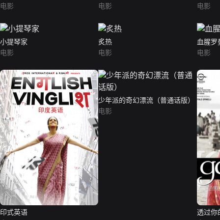
电影
电影
电影
小提琴家
炙热
血腥罗
电影
电影
电影
少年派的奇幻漂流（普通话版）
电影
印式英语
透过你