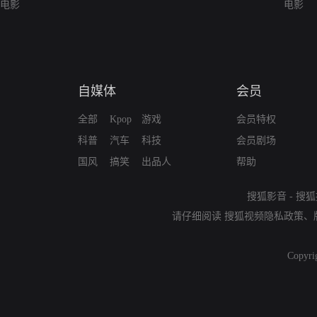
电影
电影
自媒体
会员
全部
Kpop
游戏
会员特权
科普
汽车
科技
会员剧场
国风
搞笑
出品人
帮助
搜狐影音
-
搜狐
请仔细阅读
搜狐视频隐私政策
、
Copyri