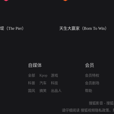
堤（The Pier）
天生大赢家（Born To Win）
自媒体
会员
全部
Kpop
游戏
会员特权
科普
汽车
科技
会员剧场
国风
搞笑
出品人
帮助
搜狐影音
-
搜狐
请仔细阅读
搜狐视频隐私政策
、