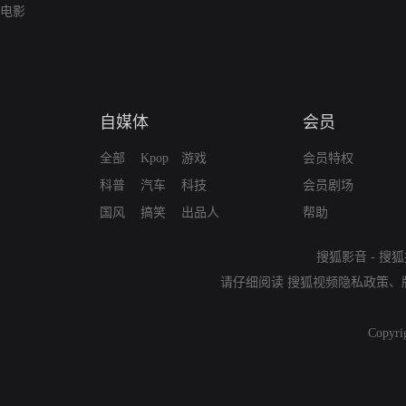
电影
自媒体
会员
全部
Kpop
游戏
会员特权
科普
汽车
科技
会员剧场
国风
搞笑
出品人
帮助
搜狐影音
-
搜狐
请仔细阅读
搜狐视频隐私政策
、
Copyri