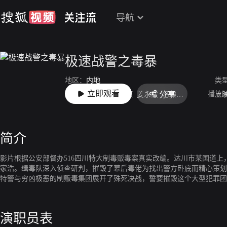
导航
极速战警之毒暴
地区：
内地
类
立即观看
播放
分享
主演：
史元庭
李嘉颐
姜永波
冯瓅
吴靖萱
苗大伟
上
简介
影片根据公安部督办516四川特大制毒贩毒案真实改编。达川市某国道
家浩。缉毒队深入侦查研判，摧毁了幕后毒佬为找出警方卧底而精心策划
特警与穷凶极恶的制贩毒集团展开了殊死决战，誓要摧毁这个大型犯罪团
演职员表