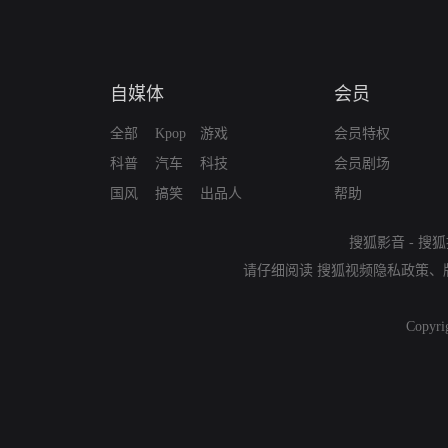
自媒体
会员
全部
Kpop
游戏
会员特权
科普
汽车
科技
会员剧场
国风
搞笑
出品人
帮助
搜狐影音
-
搜狐
请仔细阅读
搜狐视频隐私政策
、
Copyri