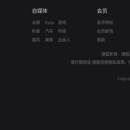
自媒体
会员
全部
Kpop
游戏
会员特权
科普
汽车
科技
会员剧场
国风
搞笑
出品人
帮助
搜狐影音
-
搜狐
请仔细阅读
搜狐视频隐私政策
、
Copyri