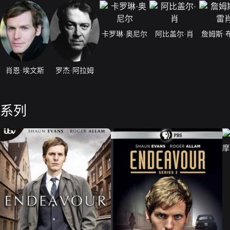
卡罗琳·奥尼尔
阿比盖尔·肖
詹姆斯·
肖恩·埃文斯
罗杰·阿拉姆
系列
摩