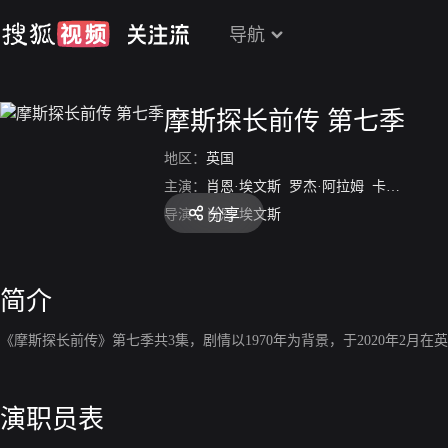
导航
摩斯探长前传 第七季
地区：
英国
主演：
肖恩·埃文斯
罗杰·阿拉姆
卡罗琳·奥尼尔
分享
导演：
肖恩·埃文斯
简介
《摩斯探长前传》第七季共3集，剧情以1970年为背景，于2020年2月
演职员表