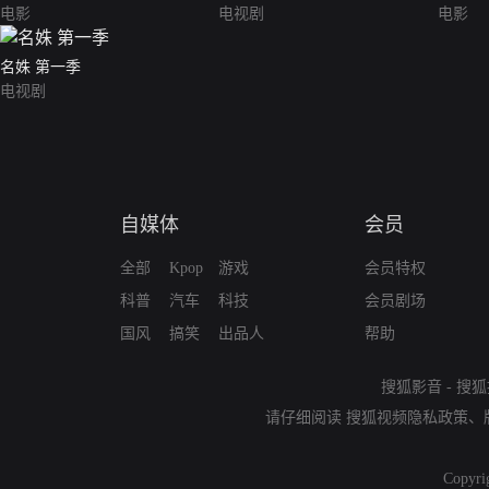
电影
电视剧
电影
名姝 第一季
电视剧
自媒体
会员
全部
Kpop
游戏
会员特权
科普
汽车
科技
会员剧场
国风
搞笑
出品人
帮助
搜狐影音
-
搜狐
请仔细阅读
搜狐视频隐私政策
、
Copyri