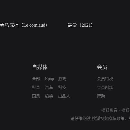
弄巧成拙（Le corniaud）
最爱（2021）
自媒体
会员
全部
Kpop
游戏
会员特权
科普
汽车
科技
会员剧场
国风
搞笑
出品人
帮助
搜狐影音
-
搜狐
请仔细阅读
搜狐视频隐私政策
、