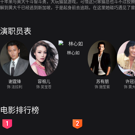
十年来与黄大千斗智斗勇，大玩猫鼠游戏，可惜这只笨猫总也斗不过狡猾
解到黄大千已经逃到新加坡，于是起身前去追踪。在这里她碰巧遇见了曾
饰）。三个年轻人决定联手打败行踪诡异的黄大千。
演职员表
林心如
谢霆锋
容祖儿
苏有朋
许冠
饰 法拉利
饰 吴宝苍
饰 施笙紫
饰 黄
电影排行榜
2
3