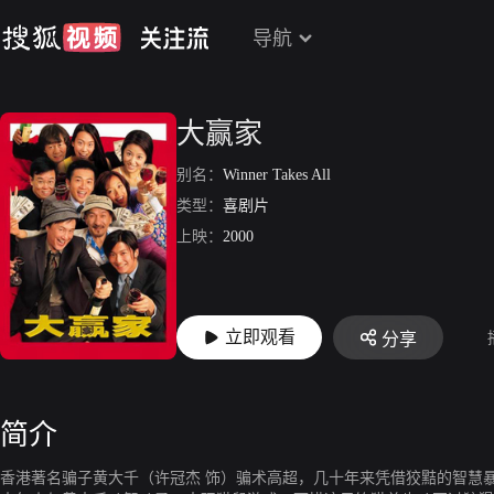
导航
大赢家
别名：
Winner Takes All
类型：
喜剧片
上映：
2000
立即观看
分享
简介
香港著名骗子黄大千（许冠杰 饰）骗术高超，几十年来凭借狡黠的智慧暴