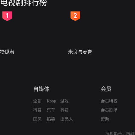
电视剧排行榜
2
3
操纵者
米良与麦青
自媒体
会员
全部
Kpop
游戏
会员特权
科普
汽车
科技
会员剧场
国风
搞笑
出品人
帮助
搜狐影音
-
搜狐