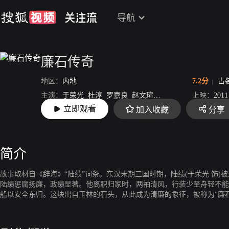
导航
廉石传奇
地区：
内地
7.2分
古
主演：
于荣光
杜淳
罗嘉良
赵文瑄
杜雨露
归亚蕾
上映：
于娜
2011
立即观看
加入收藏
分享
导演：
阚卫平
简介
故事取材自《辞海》“陆绩”词条。东汉末期三国时期，陆绩(于荣光 饰)
陆绩惩腐扬廉，政绩显著。他离职归家时，两袖清风，行装少至舟轻不能
船以安全东归。这块出自玉林的石头，从此成为清廉的象征，被称为“廉
一。该剧分为三大部分：惩腐篇、倡廉篇、警世醒世篇。