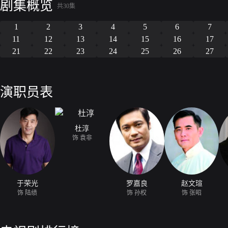
剧集概览
共30集
1
2
3
4
5
6
7
11
12
13
14
15
16
17
21
22
23
24
25
26
27
演职员表
杜淳
饰 袁非
于荣光
罗嘉良
赵文瑄
饰 陆绩
饰 孙权
饰 张昭