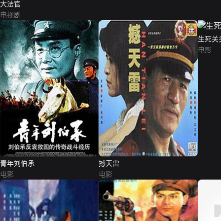
大法官
电视剧
生死关
电影
青年刘伯承
撼天雷
电影
电影