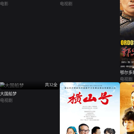
电影
电视剧
鄂尔多
电视剧
共32全
大国船梦
电视剧