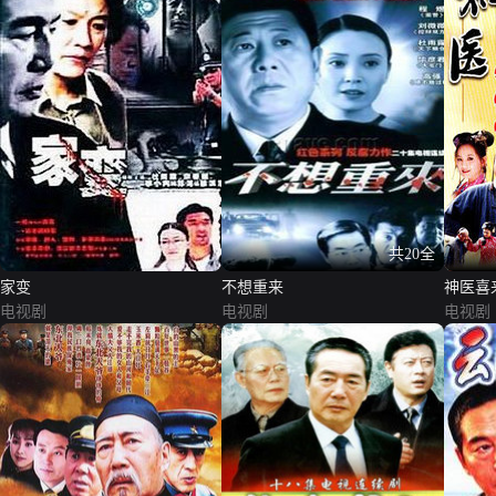
共20全
家变
不想重来
神医喜
电视剧
电视剧
电视剧