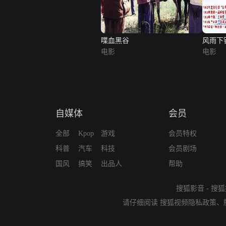
喋血黑谷
风雨下
电影
电影
自媒体
会员
全部
Kpop
游戏
会员特权
科普
汽车
科技
会员剧场
国风
搞笑
出品人
帮助
搜狐影音
-
搜狐
请仔细阅读
搜狐视频隐私政策
、