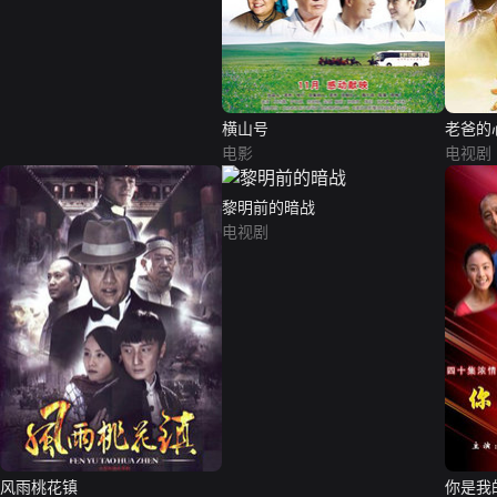
横山号
老爸的
电影
电视剧
黎明前的暗战
电视剧
风雨桃花镇
你是我