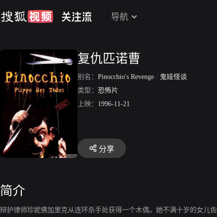
导航
复仇匹诺曹
别名：
Pinocchio's Revenge
/
鬼娃怪谈
类型：
恐怖片
上映：
1996-11-21
分享
简介
辩护律师珍妮佛加里克从连环杀手处获得一个木偶。她不满十岁的女儿佐