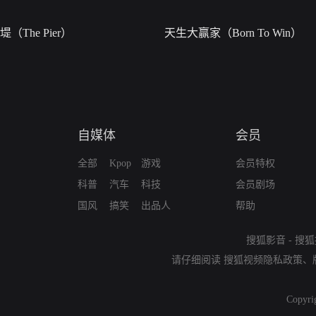
堤（The Pier）
天生大赢家（Born To Win）
自媒体
会员
全部
Kpop
游戏
会员特权
科普
汽车
科技
会员剧场
国风
搞笑
出品人
帮助
搜狐影音
-
搜狐
请仔细阅读
搜狐视频隐私政策
、
Copyri