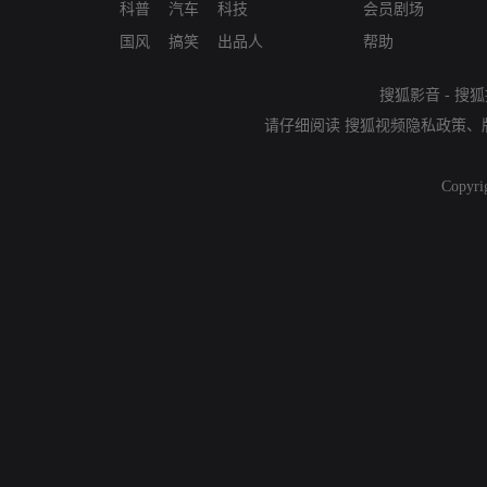
科普
汽车
科技
会员剧场
国风
搞笑
出品人
帮助
搜狐影音
-
搜狐
请仔细阅读
搜狐视频隐私政策
、
Copyri