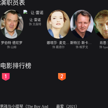
演职员表
让·雷诺
饰 文森特
罗伯特·德尼罗
娜塔莎· 麦克艾霍恩
斯特兰·斯卡斯加德
肖恩
饰 山姆
饰 戴德尔
饰 格罗戈
饰 Spe
电影排行榜
2
3
男孩与小提琴（The Boy And
最爱（2021）