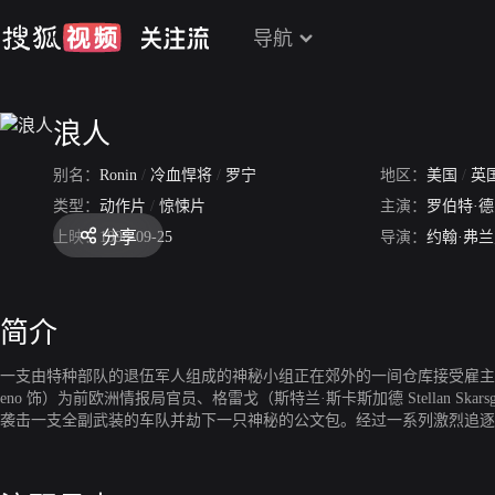
导航
浪人
别名：
Ronin
/
冷血悍将
/
罗宁
地区：
美国
/
英
类型：
动作片
/
惊悚片
主演：
罗伯特·
分享
上映：
1998-09-25
导演：
约翰·弗
简介
一支由特种部队的退伍军人组成的神秘小组正在郊外的一间仓库接受雇主任务，他们
eno 饰）为前欧洲情报局官员、格雷戈（斯特兰·斯卡斯加德 Stellan Sk
袭击一支全副武装的车队并劫下一只神秘的公文包。经过一系列激烈追逐
而，在随后的追回箱子过程中，背叛似乎如诅咒般笼罩着小组，在一次次