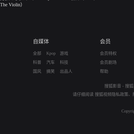
The Violin）
自媒体
会员
全部
Kpop
游戏
会员特权
科普
汽车
科技
会员剧场
国风
搞笑
出品人
帮助
搜狐影音
-
搜狐
请仔细阅读
搜狐视频隐私政策
、
Copyri