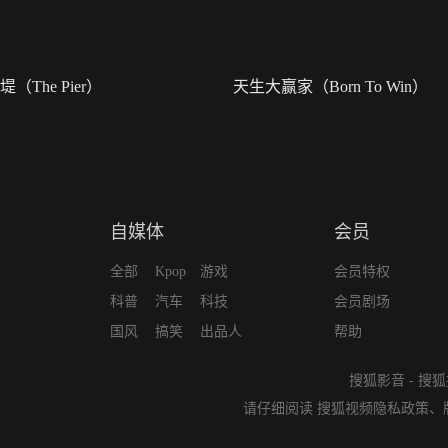
堤（The Pier）
天生大赢家（Born To Win）
自媒体
会员
全部
Kpop
游戏
会员特权
科普
汽车
科技
会员剧场
国风
搞笑
出品人
帮助
搜狐影音
-
搜狐
请仔细阅读
搜狐视频隐私政策
、