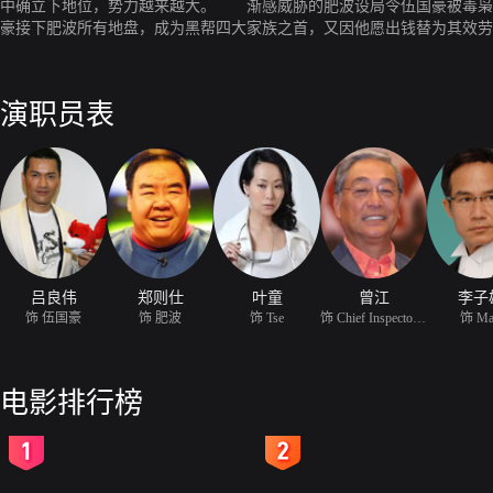
中确立下地位，势力越来越大。 渐感威胁的肥波设局令伍国豪被毒枭
豪接下肥波所有地盘，成为黑帮四大家族之首，又因他愿出钱替为其效劳
高权重狂妄自大导致众叛亲离，其运势开始一路下滑。
演职员表
吕良伟
郑则仕
叶童
曾江
李子
饰 伍国豪
饰 肥波
饰 Tse
饰 Chief Inspector Lui Ko-Tin
饰 M
电影排行榜
2
3