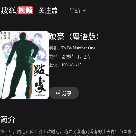
导航
跛豪（粤语版）
别名：
To Be Number One
类型：
剧情片
/
传记片
上映：
1991-04-15
分享
简介
1962年，内地正值经济困难时期，随难民潮逃到香港的汕头青年伍国豪