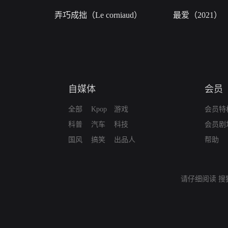
弄巧成拙（Le corniaud）
最爱（2021）
自媒体
会员
全部
Kpop
游戏
会员特
科普
汽车
科技
会员剧
国风
搞笑
出品人
帮助
请仔细阅读
搜