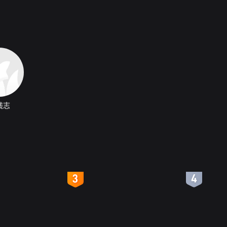
钱志
4
5