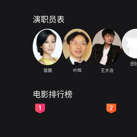
演职员表
田
苗圃
叶晖
王大治
电影排行榜
2
3