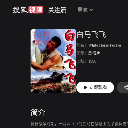
导航
白马飞飞
别名：
White Horse Fei Fei
类型：
剧情片
上映：
1996
立即观看
简介
抗日战争时期，一匹叫飞飞的白马在战场上为了救负伤