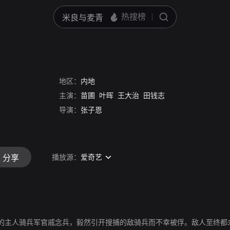
地区：
内地
主演：
苗圃
叶晖
王大治
田钱志
导演：
张子恩
播放源：
爱奇艺
分享
的主人骑兵军官戚念兵，毅然引开搜捕的敌骑兵而不幸被俘。敌人至终都