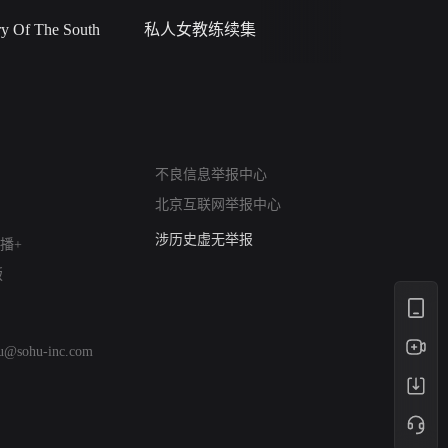
 Of The South
私人女教练续集
小二黑结
网络暴力有害信息举报
12318 文化市场举报
不良信息举报中心
算法推荐专项举报
北京互联网举报中心
亚运会举报专区
涉历史虚无举报
播+
网络谣言信息专项
版
涉政举报入口
涉未成年人举报
清朗自媒体乱象举报
hu@sohu-inc.com
涉民族宗教有害信息举报
清朗·生活服务类内容举报
清朗春节网络环境整治
涉企举报专区