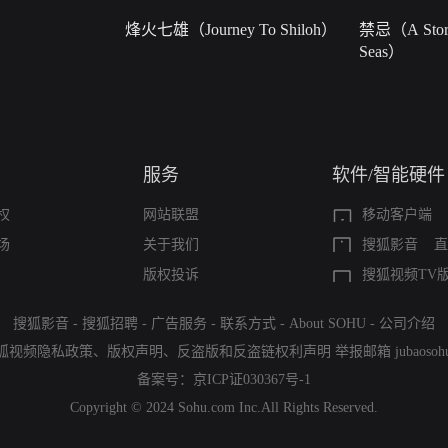
烽火七雄（Journey To Shiloh）
禁忌（A Story
Seas）
服务
软件/智能硬件
权
网站联盟
移动客户端
场
关于我们
搜狐影音
直
版权投诉
搜狐视频TV
搜狐影音
-
搜狐招聘
-
广告服务
-
联系方式
-
About SOHU
-
公司介绍
狐视频隐私政策
、
版权声明
、
反盗版和反盗链权利声明
举报邮箱
jubaoso
备案号：
京ICP证030367号-1
Copyright © 2024 Sohu.com Inc.All Rights Reserved.