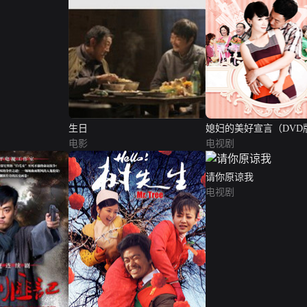
生日
媳妇的美好宣言（DVD
电影
电视剧
请你原谅我
电视剧