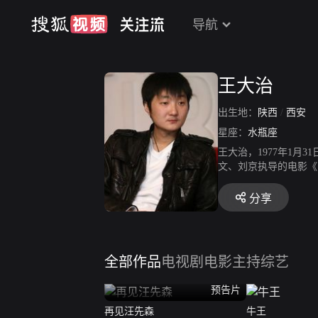
导航
王大治
出生地：
陕西
/
西安
星座：
水瓶座
王大治，1977年1月
文、刘京执导的电影《
康洪雷执导的《士兵突击
年，王大治出演由刘惠
分享
国首位俄罗斯邦达尔丘
全部作品
电视剧
电影
主持综艺
预告片
再见汪先森
牛王