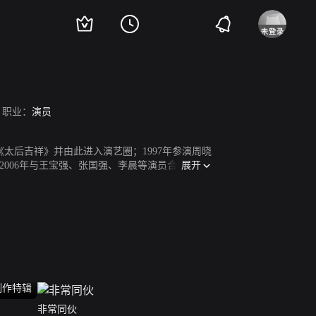
职业：
演员
《太后吉祥》并由此进入演艺圈；1997年参演周晓
展开
2006年与王宝强、张国强、李晨等演员合作出演
009年参演军旅剧《我的团长我的团》。2010
1月30日，王大治凭借电影《我不是王毛》成为中
上映。
制作特辑
非常同伙