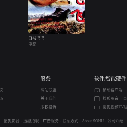
白马飞飞
电影
服务
软件/智能硬件
权
网站联盟
移动客户端
场
关于我们
搜狐影音
直
版权投诉
搜狐视频TV
搜狐影音
-
搜狐招聘
-
广告服务
-
联系方式
-
About SOHU
-
公司介绍