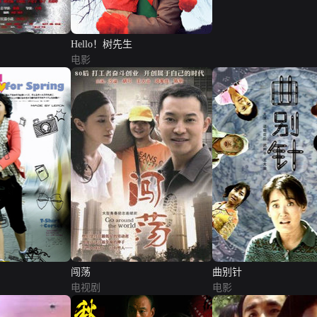
Hello！树先生
电影
闯荡
曲别针
电视剧
电影