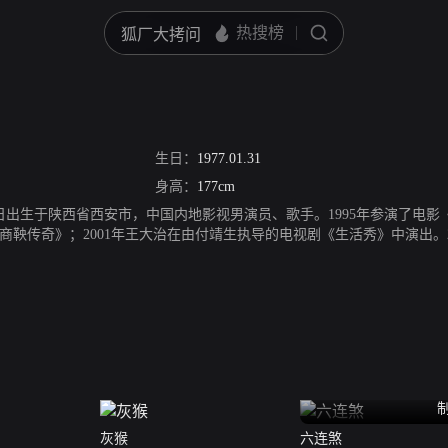
生日：
1977.01.31
身高：
177cm
31日出生于陕西省西安市，中国内地影视男演员、歌手。1995年参演了电影
商鞅传奇》；2001年王大治在由付靖生执导的电视剧《生活秀》中演出。
》，剧中饰演许二和；2008年演唱电视剧《军医》片尾曲《燃烧岁月》；2
宁执导的的青春怀旧大戏《请你原谅我》，继续演绎兄弟情义；2014年1
克电影节最佳男演员。2021年7月9日，执导的电影《再见汪先森》正式
灰猴
六连煞