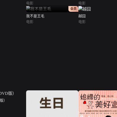
电影
电影
正片
会员
我不是王毛
越囧
电影
电影
D版）