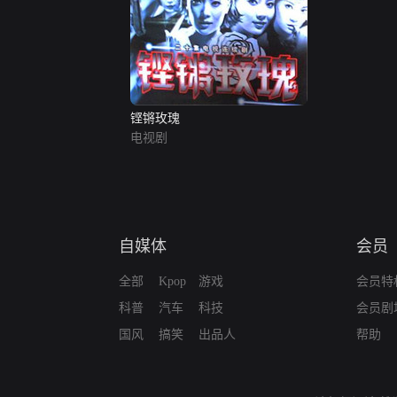
铿锵玫瑰
电视剧
自媒体
会员
全部
Kpop
游戏
会员特
科普
汽车
科技
会员剧
国风
搞笑
出品人
帮助