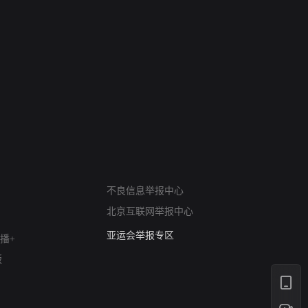
网络暴力有害信息举报
12318 文化市场举报
不良信息举报中心
算法推荐专项举报
北京互联网举报中心
亚运会举报专区
涉历史虚无举报
播+
网络谣言信息专项
版
涉政举报入口
涉未成年人举报
清朗自媒体乱象举报