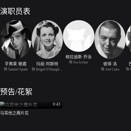
复杂的案情。阿切尔在调查这个案子的过程中被杀死，紧接着弗罗德·瑟
就介入了，但警方的结论却令人大跌眼镜，他们认为斯佩德可能与阿切尔
演职员表
人，一时间斯佩德不但没有能够进一步挖掘出案情的真相反而自身难保。
活动探查案情，他前去拜访贵妇人，得知她的真名叫布里奇，曾与古特曼
玩。随着不断地深入，古特曼找斯佩德请他们把一个无价之宝——“马耳
处于非常困难的境地，因为他要搞到这座雕像，就必须有一个人要承担起
像。
格拉迪斯·乔治
饰 Iva Archer
亨弗莱·鲍嘉
玛丽·阿斯特
彼得·洛
饰 Samuel Spade
饰 Brigid O'Shaughnessy
饰 Joel Cairo
预告/花絮
0:43
马耳他之鹰片花