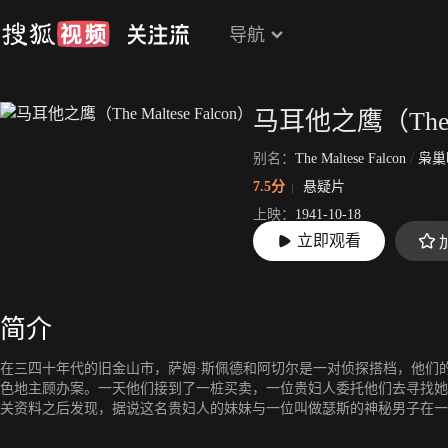
导航
马耳他之鹰（The Ma
别名：
The Maltese Falcon
/
枭巢
7.5分
悬疑片
上映：
1941-10-18
立即观看
片长：
100分33秒
简介
在三四十年代的旧金山市，萨姆·斯佩德和阿切尔是一对侦探搭档，他们
色地主顾办案。一天他们接到了一桩买卖，一位贵妇人委托他们去寻找她
关资料之后发现，据说这名贵妇人的妹妹与一位叫做瑟斯的神秘男子在一
单地寻人案件，但很快他们就发现事情远不像想象的那么简单。这宗案子