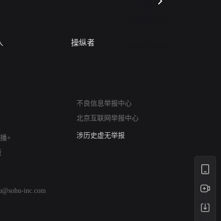
人
操纵者
风月变
网络暴力有害信息举报
12318 文化市场举报
不良信息举报中心
算法推荐专项举报
北京互联网举报中心
亚运会举报专区
涉历史虚无举报
播+
网络谣言信息专项
版
涉政举报入口
涉未成年人举报
清朗自媒体乱象举报
hu@sohu-inc.com
涉民族宗教有害信息举报
清朗·生活服务类内容举报