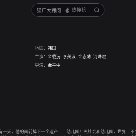
地区：
韩国
主演：
金载沅
李美淑
金志勋
河珠熙
导演：
金平中
有一天，他的面前掉下一个遗产——幼儿园！黑社会和幼儿园，世界上不