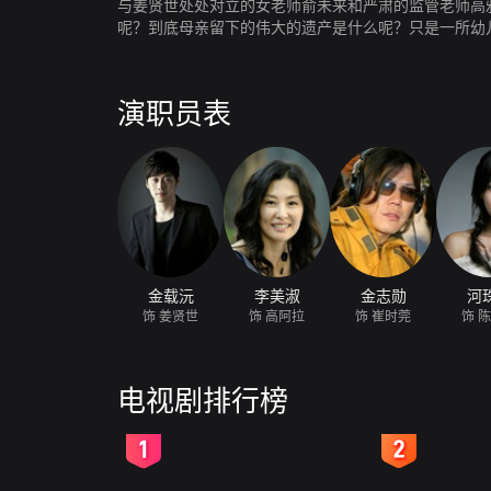
与姜贤世处处对立的女老师俞未来和严肃的监管老师高
呢？到底母亲留下的伟大的遗产是什么呢？只是一所幼
演职员表
金载沅
李美淑
金志勋
河
饰 姜贤世
饰 高阿拉
饰 崔时莞
饰 
电视剧排行榜
2
3