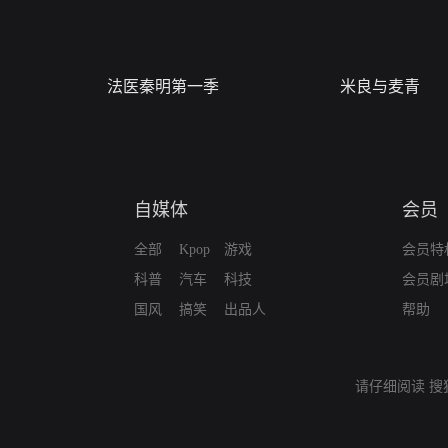
法医秦明第一季
米良与麦青
自媒体
会员
全部
Kpop
游戏
会员特
科普
汽车
科技
会员剧
国风
搞笑
出品人
帮助
请仔细阅读
搜