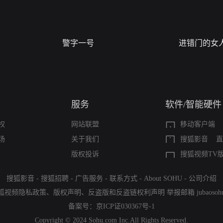
警字一号
进错门的女
服务
软件/智能硬件
权
网站联盟
移动客户端
场
关于我们
搜狐影音
直
版权投诉
搜狐视频TV
搜狐影音
-
搜狐招聘
-
广告服务
-
联系方式
-
About SOHU
-
公司介绍
狐视频隐私政策
、
版权声明
、
反盗版和反盗链权利声明
举报邮箱
jubaoso
备案号：
京ICP证030367号-1
Copyright © 2024 Sohu.com Inc.All Rights Reserved.