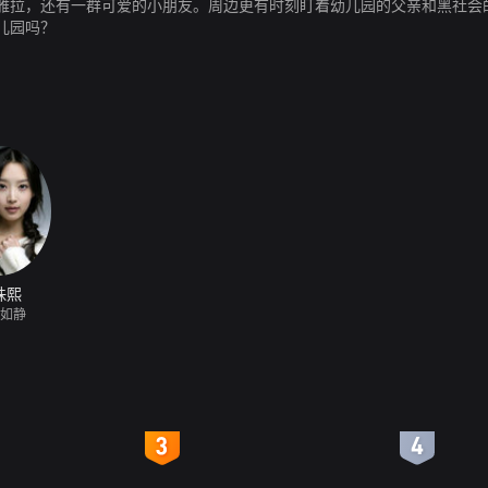
雅拉，还有一群可爱的小朋友。周边更有时刻盯着幼儿园的父亲和黑社会
儿园吗？
珠熙
陈如静
4
5