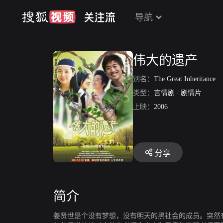
导航
伟大的遗产
别名：
The Great Inheritance
类型：
言情剧
/
剧情片
上映：
2006
分享
简介
姜贤世是个没有梦想，没有明天的黑社会的成员。突然