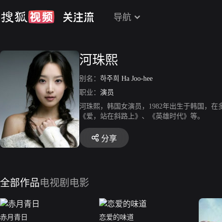
导航
河珠熙
别名：
하주희 Ha Joo-hee
职业：
演员
河珠熙，韩国女演员，1982年出生于韩国，
《爱，站在斜路上》、《英雄时代》等。
分享
全部作品
电视剧
电影
赤月青日
恋爱的味道