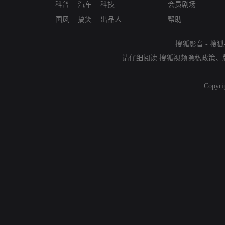
科普
汽车
科技
会员剧场
国风
搞笑
出品人
帮助
搜狐影音
-
搜狐
请仔细阅读
搜狐视频隐私政策
、
Copyri