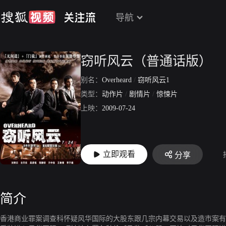
导航
窃听风云（普通话版）
别名：
Overheard
/
窃听风云1
类型：
动作片
/
剧情片
/
惊悚片
上映：
2009-07-24
立即观看
分享
简介
香港商业罪案调查科怀疑风华国际的大股东跟几宗内幕交易以及造市案有