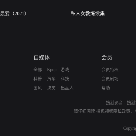
最爱（2021）
私人女教练续集
自媒体
会员
全部
Kpop
游戏
会员特权
科普
汽车
科技
会员剧场
国风
搞笑
出品人
帮助
搜狐影音
-
搜狐
请仔细阅读
搜狐视频隐私政策
、
Copyri