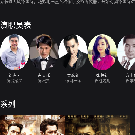
乔装进入风华国际，巧妙地布置各种偷听及监听仪器，开始对风华国际进
演职员表
刘青云
古天乐
吴彦祖
张静初
方中
饰 梁俊义
饰 杨真
饰 林一祥
饰 任婉儿
饰 李
系列