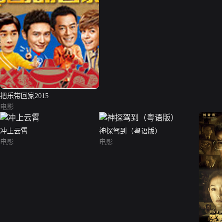
把乐带回家2015
电影
冲上云霄
神探驾到（粤语版）
电影
电影