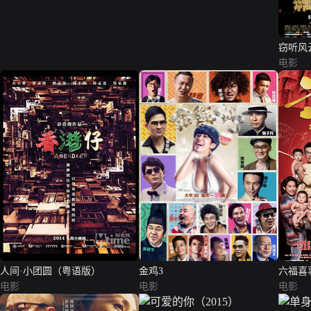
窃听风
电影
人间·小团圆（粤语版）
金鸡3
六福喜
电影
电影
电影