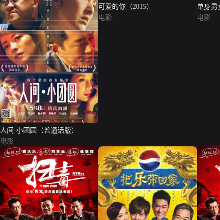
可爱的你（2015）
单身男
电影
电影
人间·小团圆（普通话版）
电影