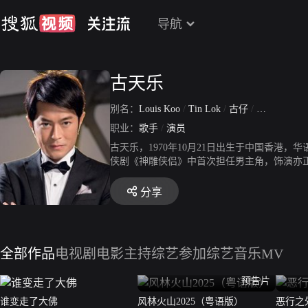
导航
古天乐
别名：
Louis Koo
/
Tin Lok
/
古仔
/
古古
/
DV
职业：
歌手
/
演员
古天乐，1970年10月21日出生于中国香港，
侠剧《神雕侠侣》中首次担任男主角，饰演亦正
男主角奖。2000年，凭借在家族剧《创世纪》
记》第2次获得TVB万千星辉颁奖典礼我最喜爱男
分享
金马奖和第27届香港电影金像奖最佳男配角。2
主角提名；同年成立“古天乐慈善基金会”。20
港国际电影节大使。2014年创立“天下一ONE
届亚洲电影大奖、第37届香港电影金像奖和香港
全部作品
电视剧
电影
主持综艺
参加综艺
音乐MV
天乐慈善基金”的名义先后在贵州等山区捐建10
主演的游戏改编电影《真·三国无双》定档上映
预告片
谁变走了大佛
风林火山2025（粤语版）
恶行之