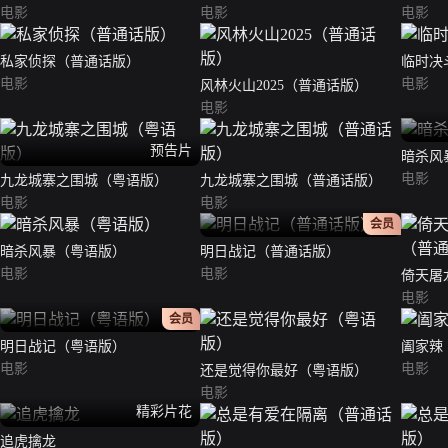
电影
电影
电影
私家侦探（普通话版）
临时决
电影
电影
风林火山2025（普通话版）
电影
预告片
暗杀风
电影
九龙城寨之围城（粤语版）
九龙城寨之围城（普通话版）
电影
电影
正片
会员
暗杀风暴（粤语版）
明日战记（普通话版）
电影
电影
倚天屠
版）
电影
正片
会员
明日战记（粤语版）
阖家辣
电影
电影
还是觉得你最好（粤语版）
电影
精彩片花
追虎擒龙