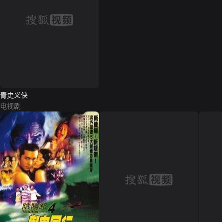
青史义侠
电视剧