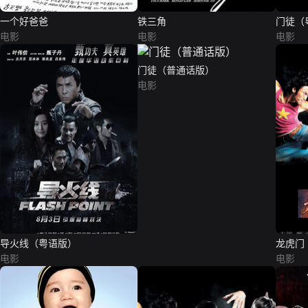
一个好爸爸
铁三角
门徒（
电影
电影
电影
门徒（普通话版）
电影
导火线（粤语版）
龙虎门
电影
电影