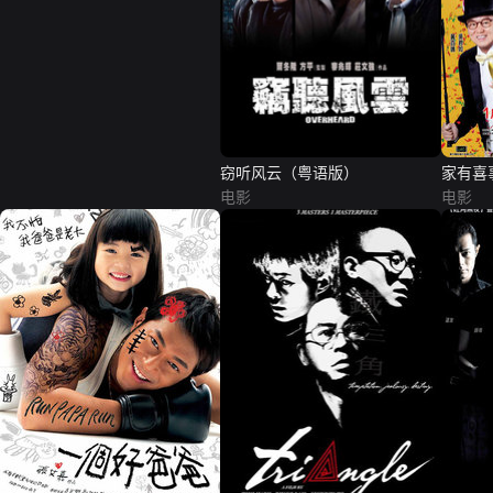
窃听风云（粤语版）
家有喜
电影
电影