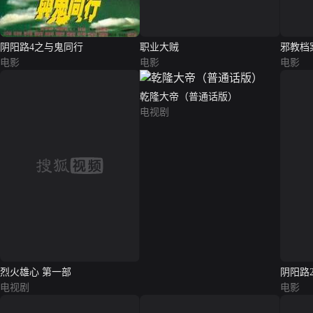
阴阳路4之与鬼同行
职业大贼
邪教档
电影
电影
电影
乾隆大帝（普通话版）
电视剧
烈火雄心 第一部
阴阳路
电视剧
版）
电影