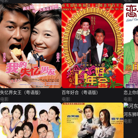
电影
电影
电影
失忆界女王（粤语版）
百年好合（粤语版）
恋上你
电影
电影
电影
河东狮
电影