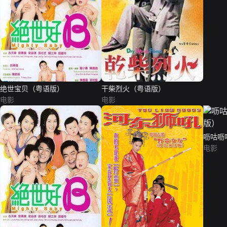
绝世宝贝（粤语版）
干柴烈火（粤语版）
电影
电影
呖咕呖
电影