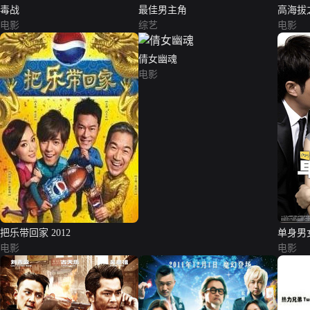
毒战
最佳男主角
高海拔
电影
综艺
电影
倩女幽魂
电影
把乐带回家 2012
单身男
电影
电影