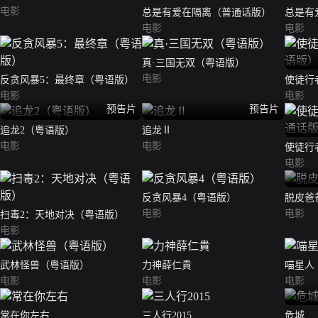
电影
总是有爱在隔离（普通话版）
总是有
电影
电影
真·三国无双（粤语版）
电影
反贪风暴5：最终章（粤语版）
使徒行
电影
版）
电影
预告片
预告片
追龙2（粤语版）
追龙Ⅱ
电影
电影
使徒行
版）
电影
反贪风暴4（粤语版）
脱皮爸
电影
电影
扫毒2：天地对决（粤语版）
电影
武林怪兽（粤语版）
力神薛仁貴
喵星人
电影
电影
电影
常在你左右
三人行2015
危城