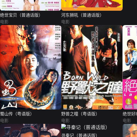
绝世宝贝（普通话版）
河东狮吼（普通话版）
电影
电影
蜀山传（粤语版）
野兽之瞳（粤语版）
绝世好
电影
电影
电影
寻秦记（普通话版）