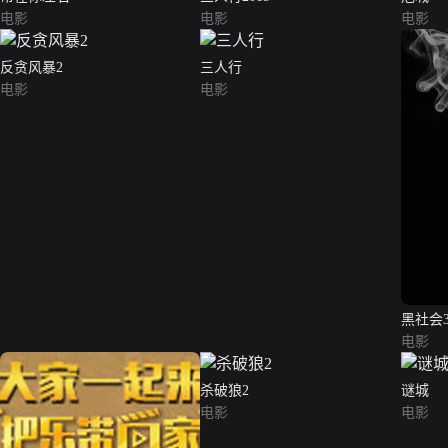
电影
电影
电影
反贪风暴2
三人行
电影
电影
黑社会
电影
杀破狼2
谜城
电影
电影