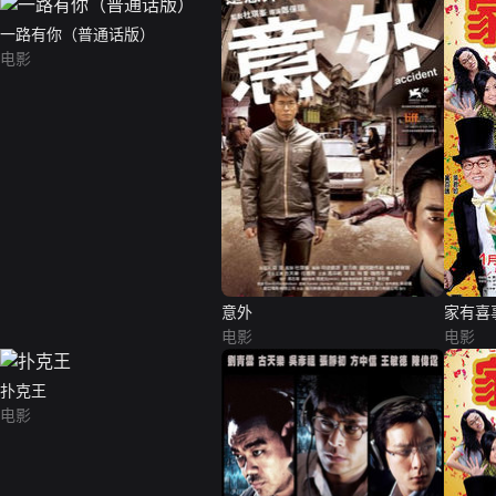
一路有你（普通话版）
电影
意外
家有喜
电影
电影
扑克王
电影