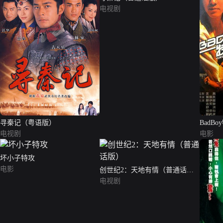
电视剧
寻秦记（粤语版）
BadBo
电视剧
电影
坏小子特攻
电影
创世纪2：天地有情（普通话
版）
电视剧