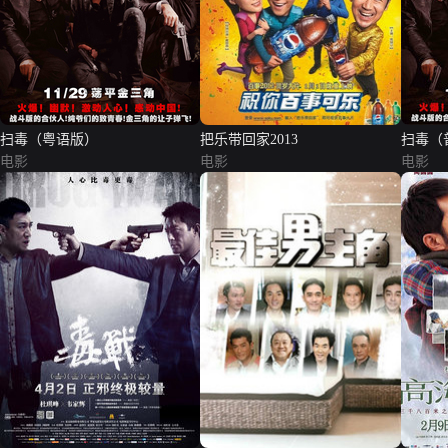
扫毒（粤语版）
把乐带回家2013
扫毒（
电影
电影
电影