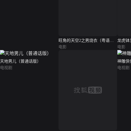
旺角的天空2之男烧衣（粤语
龙虎钵
版）
电影
电影
天地男儿（普通话版）
神雕侠
电视剧
电视剧