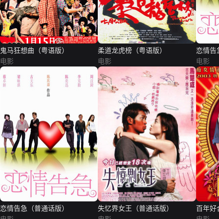
鬼马狂想曲（粤语版）
柔道龙虎榜（粤语版）
恋情告
电影
电影
电影
恋情告急（普通话版）
失忆界女王（普通话版）
百年好