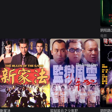
阴阳路
电影
新家法
监狱风云之少年犯
阴阳路