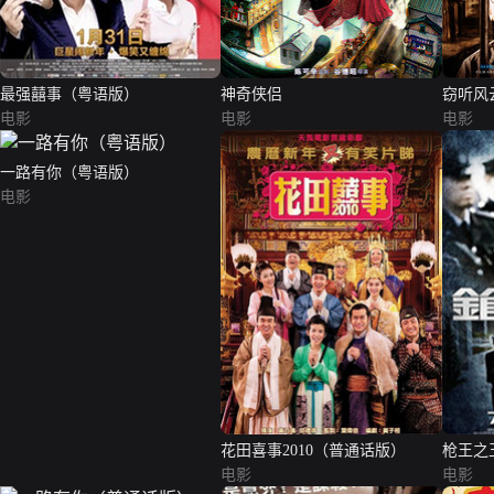
最强囍事（粤语版）
神奇侠侣
窃听风
电影
电影
电影
一路有你（粤语版）
电影
花田喜事2010（普通话版）
枪王之
电影
电影