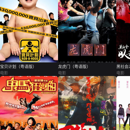
宝贝计划（粤语版）
龙虎门（粤语版）
黑社会
电影
电影
电影