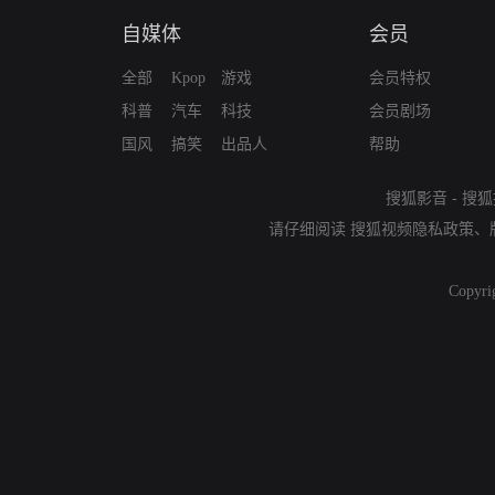
自媒体
会员
全部
Kpop
游戏
会员特权
科普
汽车
科技
会员剧场
国风
搞笑
出品人
帮助
搜狐影音
-
搜狐
请仔细阅读
搜狐视频隐私政策
、
Copyri