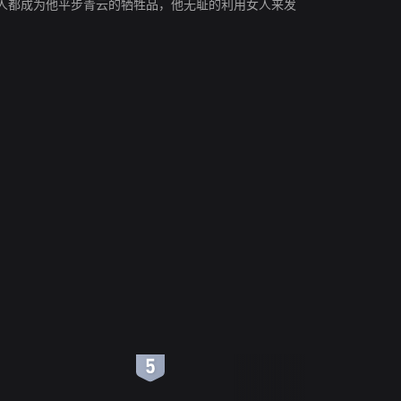
人都成为他平步青云的牺牲品，他无耻的利用女人来发
6
7