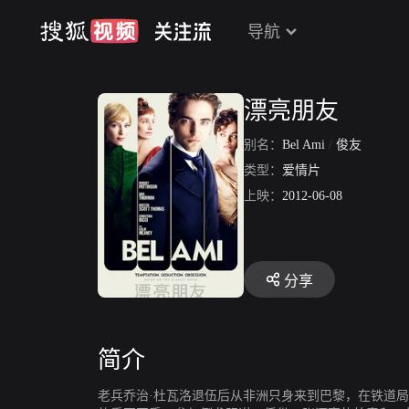
导航
漂亮朋友
别名：
Bel Ami
/
俊友
类型：
爱情片
上映：
2012-06-08
分享
简介
老兵乔治·杜瓦洛退伍后从非洲只身来到巴黎，在铁道