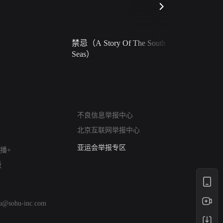
禁忌（A Story Of The South
火球（Ball 
Seas）
网络暴力有害信息举报
不良信息举报中心
12318 文化市场举报
北京互联网举报中心
算法推荐专项举报
亚运会举报专区
播+
涉历史虚无举报
版
网络谣言信息专项
涉政举报入口
涉未成年人举报
hu@sohu-inc.com
清朗自媒体乱象举报