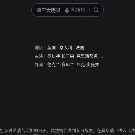
地区：
英国
/
意大利
/
法国
主演：
罗伯特·帕丁森
克里斯蒂娜·里奇
乌玛·瑟曼
克
导演：
德克兰·多尼兰
尼克·奥曼罗
局打杂过着清苦交加的日子。偶然机会碰到昔日战友，在其帮助下进入《法