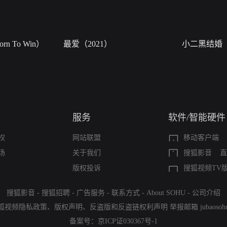
n To Win）
最爱（2021）
小二黑结婚
服务
软件/智能硬件
权
网站联盟
移动客户端
场
关于我们
搜狐影音
直
版权投诉
搜狐视频TV
搜狐影音
-
搜狐招聘
-
广告服务
-
联系方式
-
About SOHU
-
公司介绍
狐视频隐私政策
、
版权声明
、
反盗版和反盗链权利声明
举报邮箱
jubaoso
备案号：
京ICP证030367号-1