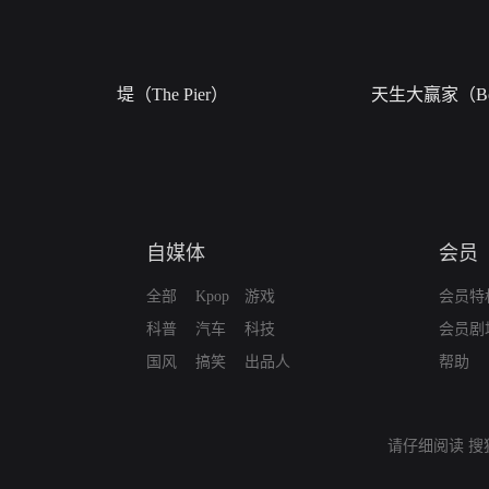
堤（The Pier）
天生大赢家（Bor
自媒体
会员
全部
Kpop
游戏
会员特
科普
汽车
科技
会员剧
国风
搞笑
出品人
帮助
请仔细阅读
搜