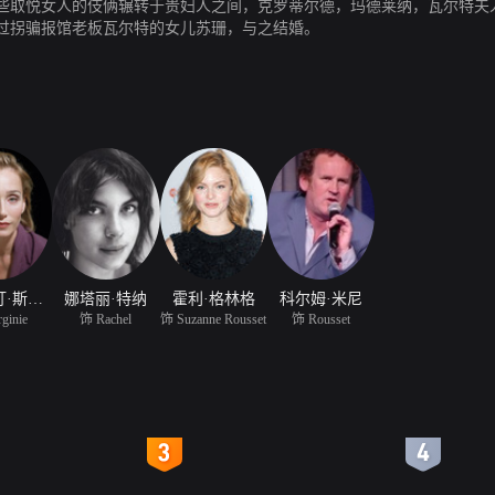
些取悦女人的伎俩辗转于贵妇人之间，克罗蒂尔德，玛德莱纳，瓦尔特夫
过拐骗报馆老板瓦尔特的女儿苏珊，与之结婚。
克里斯汀·斯科特·托马斯
娜塔丽·特纳
霍利·格林格
科尔姆·米尼
ginie
饰 Rachel
饰 Suzanne Rousset
饰 Rousset
4
5