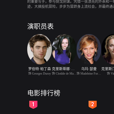
的重要写手，参与倒戈阴谋。凭借一张漂亮的外表和一
迹，大搞投机冒险，步步为营跻身上流社会，并最终通
演职员表
罗伯特·帕丁森
克里斯蒂娜·里奇
乌玛·瑟曼
饰 Georges Duroy
饰 Clotilde de Marelle
饰 Madeleine Forestier
饰 Vir
电影排行榜
2
3