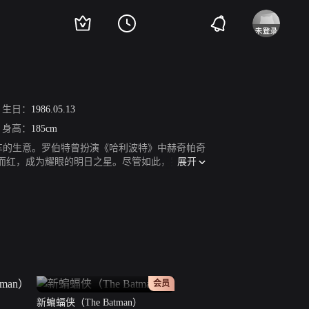
生日：
1986.05.13
身高：
185cm
手车的生意。罗伯特曾扮演《哈利波特》中赫奇帕奇
展开
炮而红，成为耀眼的明日之星。尽管如此，罗伯特
演技提升，相信不久的将来，罗伯特会在好莱坞
正片
会员
）
新蝙蝠侠（The Batman）