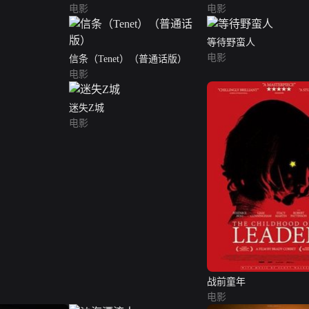
电影
电影
等待野蛮人
电影
信条（Tenet）（普通话版）
电影
迷失Z城
电影
战前童年
电影