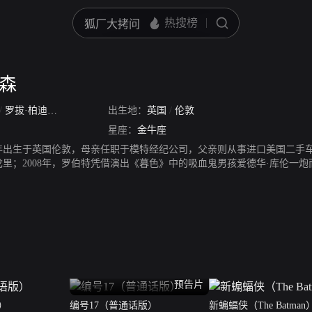
丁森
/
罗拔·柏迪臣
/
罗伯·派汀森
出生地：
英国
/
伦敦
星座：
金牛座
86年出生于英国伦敦，母亲任职于模特经纪公司，父亲则从事进口美国二
戈里；2008年，罗伯特凭借演出《暮色》中的吸血鬼男孩爱德华·库伦一
派到实力派转型，《漂亮朋友》、《大都市》等影片一次次证明罗伯特的
预告片
）
编号17（普通话版）
新蝙蝠侠（The Batman