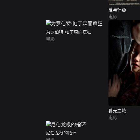
爱与怀疑
电影
为罗伯特·帕丁森而疯狂
电影
暮光之城
电影
尼伯龙根的指环
电影