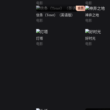
电影
电影
正片
会员
信条（Tenet）（英语版）
神弃之地
电影
电影
灯塔
好时光
电影
电影