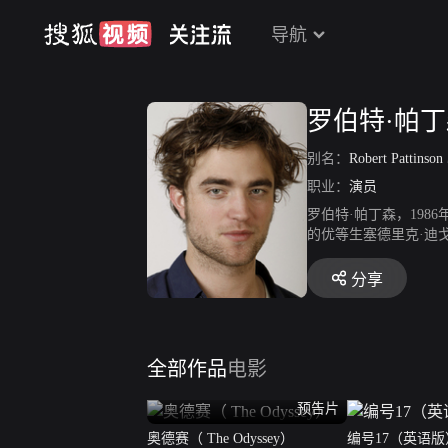
导航
罗伯特·帕
别名：
Robert Pattinson
职业：
演员
罗伯特·帕丁森，19
的优等生塞德里克·迪
的努力证明了他从偶像
发光发亮。
分享
全部作品
电影
预告片
奥德赛（ The Odyssey）
编号17（英语版