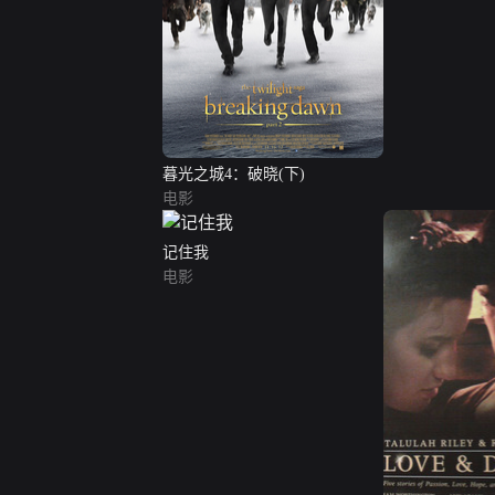
暮光之城4：破晓(下)
电影
记住我
电影