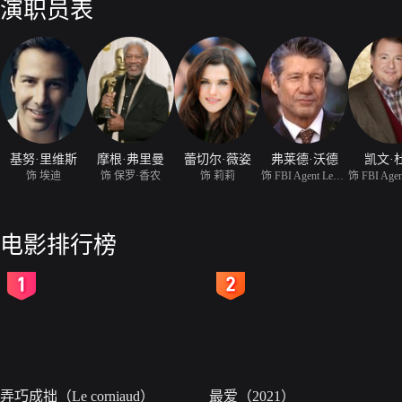
演职员表
基努·里维斯
摩根·弗里曼
蕾切尔·薇姿
弗莱德·沃德
凯文·
饰 埃迪
饰 保罗·香农
饰 莉莉
饰 FBI Agent Leon Ford
饰 FBI Agen
电影排行榜
2
3
弄巧成拙（Le corniaud）
最爱（2021）