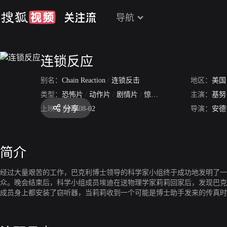
导航
连锁反应
别名：
Chain Reaction
/
连锁反击
地区：
美国
类型：
恐怖片
/
动作片
/
剧情片
/
惊悚片
主演：
基努
分享
上映：
1996-08-02
导演：
安德
简介
经过大量艰苦的工作，巴克利博士领导的科学家小组终于成功地发明了一
众。晚会结束后，科学小组成员埃迪在送物理学家莉莉回家后，发现巴克
成员身上都安装了窃听器，当莉莉收到一个可能是博士助手发来的传真时