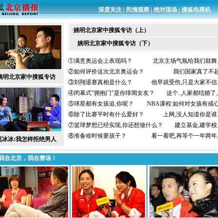
深度关注
|
民情观察
|
绝对现场
|
搜狐电视机
·
姚明北京家中搜狐专访（上）
姚明北京家中搜狐专访（下）
①满意奥运会上表现吗？
北京主场气氛给我们鼓舞
②如何评价这次北京奥运会？
我们国家真了不
姚明北京家中搜狐专访
③刘翔退赛真相是什么？
他早就受伤,只是大家不信
④闭幕式"拥抱门"是你绯闻女友？
这个..人家都结婚了
⑤球星都有女孩追,你呢？
NBA课程:如何对女孩有戒
⑥除了比赛平时有什么爱好？
上网,没人知道你是谁
⑦篮球梦想已经实现,你还想做什么？
建立基金,建学校
⑧准备啥时候要孩子？
看一看吧,再等个一年两年
范冰冰:我怎样拒绝男人
我在北京，我在赛场！