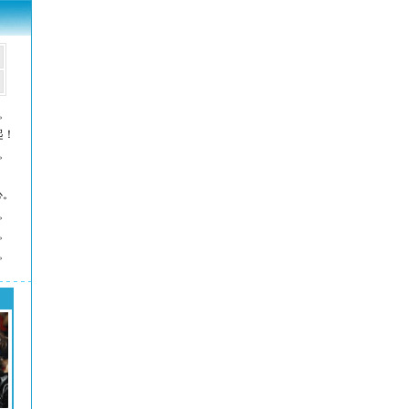
。
起！
。
。
心。
。
。
。