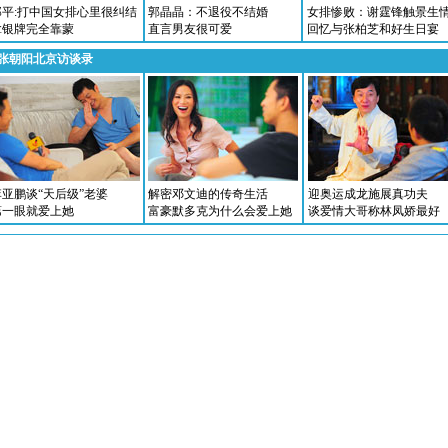
郎平:打中国女排心里很纠结
郭晶晶：不退役不结婚
女排惨败：谢霆锋触景生
拿银牌完全靠蒙
直言男友很可爱
回忆与张柏芝和好生日宴
张朝阳北京访谈录
李亚鹏谈“天后级”老婆
解密邓文迪的传奇生活
迎奥运成龙施展真功夫
第一眼就爱上她
富豪默多克为什么会爱上她
谈爱情大哥称林凤娇最好