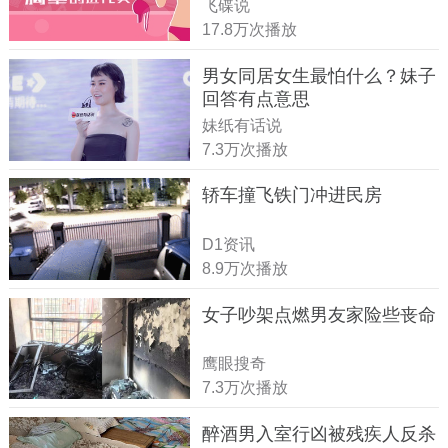
飞碟说
17.8万次播放
男女同居女生最怕什么？妹子
回答有点意思
妹纸有话说
7.3万次播放
轿车撞飞铁门冲进民房
D1资讯
8.9万次播放
女子吵架点燃男友家险些丧命
鹰眼搜奇
7.3万次播放
醉酒男入室行凶被残疾人反杀