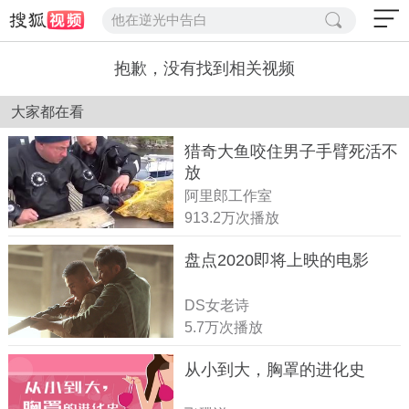
他在逆光中告白
抱歉，没有找到相关视频
大家都在看
猎奇大鱼咬住男子手臂死活不
放
阿里郎工作室
913.2万次播放
盘点2020即将上映的电影
DS女老诗
5.7万次播放
从小到大，胸罩的进化史