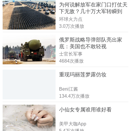
为何说解放军在家门口打仗天
下无敌？几十万大军转瞬到
达！
环球火力点
3.0万次播放
俄罗斯战略导弹部队亮出家
底：美国也不敢轻视
士官长军事
4684次播放
重现玛丽莲梦露仿妆
Beni江酱
134.4万次播放
小仙女专属谁用谁好看
美甲大咖App
5.4万次播放