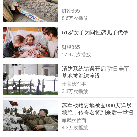
财经365
8.6万次播放
61岁女子为同性恋儿子代孕
财经365
57.9万次播放
消防系统错误开启 驻日美军
基地被泡沫淹没
士官长军事
2.1万次播放
苏军战略要地被围900天弹尽
粮绝，传奇名将到来后一举扭
转战局
军武次位面
4.3万次播放