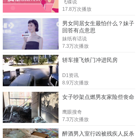
飞碟说
17.8万次播放
男女同居女生最怕什么？妹子
回答有点意思
妹纸有话说
7.3万次播放
轿车撞飞铁门冲进民房
D1资讯
8.9万次播放
女子吵架点燃男友家险些丧命
鹰眼搜奇
7.3万次播放
醉酒男入室行凶被残疾人反杀