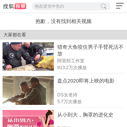
他在逆光中告白
抱歉，没有找到相关视频
大家都在看
猎奇大鱼咬住男子手臂死活不
放
阿里郎工作室
913.2万次播放
盘点2020即将上映的电影
DS女老诗
5.7万次播放
从小到大，胸罩的进化史