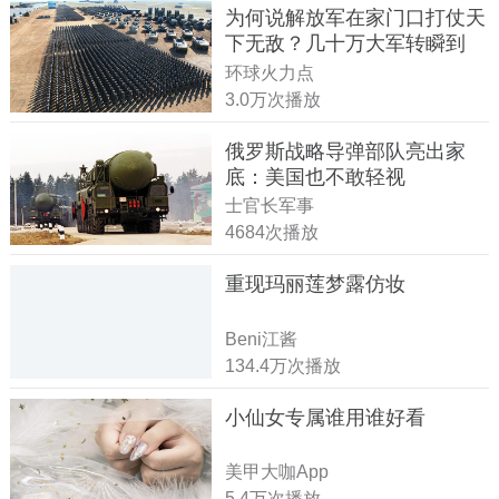
为何说解放军在家门口打仗天
下无敌？几十万大军转瞬到
达！
环球火力点
3.0万次播放
俄罗斯战略导弹部队亮出家
底：美国也不敢轻视
士官长军事
4684次播放
重现玛丽莲梦露仿妆
Beni江酱
134.4万次播放
小仙女专属谁用谁好看
美甲大咖App
5.4万次播放