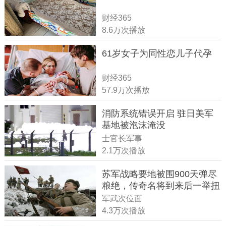
财经365
8.6万次播放
61岁女子为同性恋儿子代孕
财经365
57.9万次播放
消防系统错误开启 驻日美军
基地被泡沫淹没
士官长军事
2.1万次播放
苏军战略要地被围900天弹尽
粮绝，传奇名将到来后一举扭
转战局
军武次位面
4.3万次播放