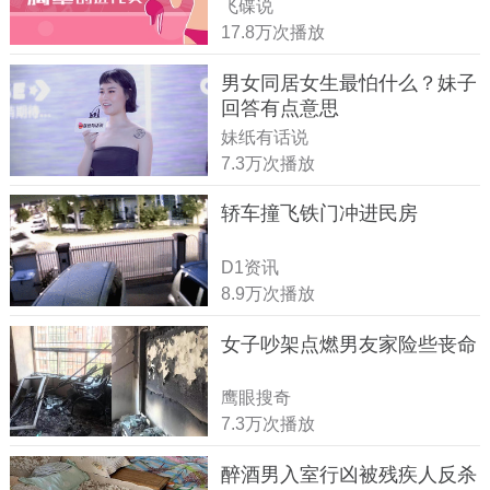
飞碟说
17.8万次播放
男女同居女生最怕什么？妹子
回答有点意思
妹纸有话说
7.3万次播放
轿车撞飞铁门冲进民房
D1资讯
8.9万次播放
女子吵架点燃男友家险些丧命
鹰眼搜奇
7.3万次播放
醉酒男入室行凶被残疾人反杀