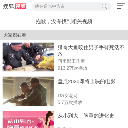
他在逆光中告白
抱歉，没有找到相关视频
大家都在看
猎奇大鱼咬住男子手臂死活不
放
阿里郎工作室
913.2万次播放
盘点2020即将上映的电影
DS女老诗
5.7万次播放
从小到大，胸罩的进化史