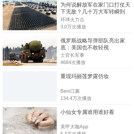
为何说解放军在家门口打仗天
下无敌？几十万大军转瞬到
达！
环球火力点
3.0万次播放
俄罗斯战略导弹部队亮出家
底：美国也不敢轻视
士官长军事
4684次播放
重现玛丽莲梦露仿妆
Beni江酱
134.4万次播放
小仙女专属谁用谁好看
美甲大咖App
5.4万次播放