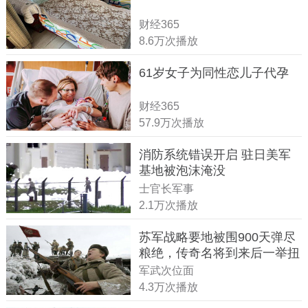
财经365
8.6万次播放
61岁女子为同性恋儿子代孕
财经365
57.9万次播放
消防系统错误开启 驻日美军
基地被泡沫淹没
士官长军事
2.1万次播放
苏军战略要地被围900天弹尽
粮绝，传奇名将到来后一举扭
转战局
军武次位面
4.3万次播放