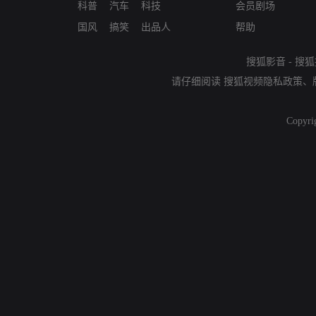
科普
汽车
科技
会员剧场
国风
搞笑
出品人
帮助
搜狐影音
-
搜狐
请仔细阅读
搜狐视频隐私政策
、
Copyri