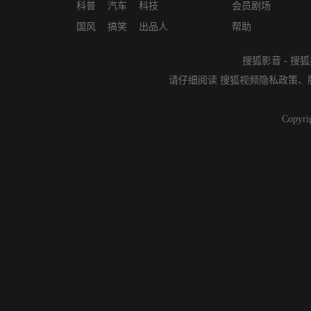
科普
汽车
科技
会员剧场
国风
搞笑
出品人
帮助
搜狐影音
-
搜狐
请仔细阅读
搜狐视频隐私政策
、
Copyri