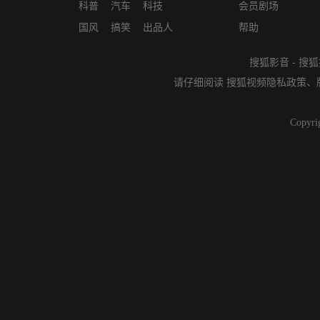
科普
汽车
科技
会员剧场
国风
搞笑
出品人
帮助
搜狐影音
-
搜狐
请仔细阅读
搜狐视频隐私政策
、
Copyri