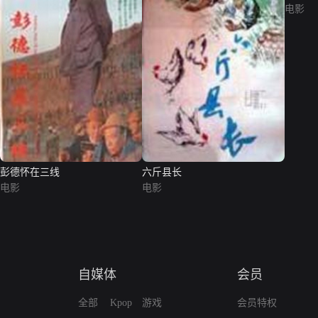
电影
彭德怀在三线
六斤县长
电影
电影
自媒体
会员
全部
Kpop
游戏
会员特权