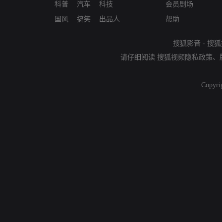
科普
汽车
科技
会员剧场
国风
搞笑
出品人
帮助
搜狐影音
-
搜狐
请仔细阅读
搜狐视频隐私政策
、
Copyri