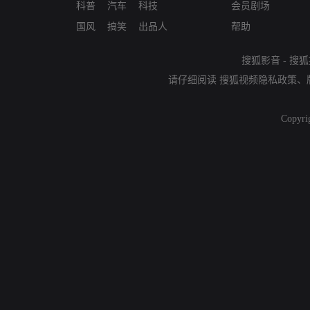
科普
汽车
科技
会员剧场
国风
搞笑
出品人
帮助
搜狐影音
-
搜狐
请仔细阅读
搜狐视频隐私政策
、
Copyri