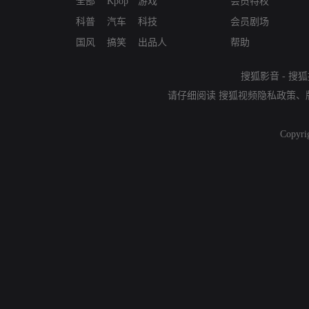
全部
Kpop
游戏
会员特权
科普
汽车
科技
会员剧场
国风
搞笑
出品人
帮助
搜狐影音
-
搜狐
请仔细阅读
搜狐视频隐私政策
、
Copyri