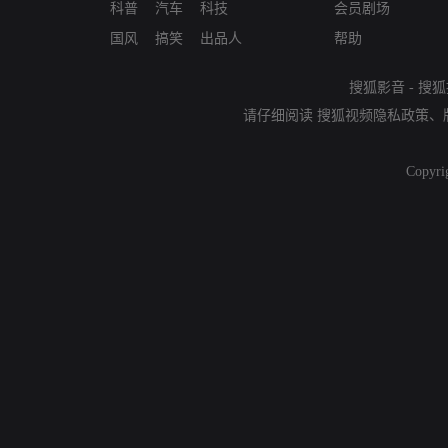
科普
汽车
科技
会员剧场
国风
搞笑
出品人
帮助
搜狐影音
-
搜狐
请仔细阅读
搜狐视频隐私政策
、
Copyri