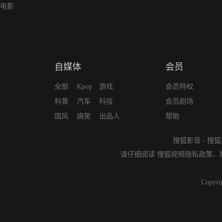
电影
自媒体
会员
全部
Kpop
游戏
会员特权
科普
汽车
科技
会员剧场
国风
搞笑
出品人
帮助
搜狐影音
-
搜狐
请仔细阅读
搜狐视频隐私政策
、
Copyri