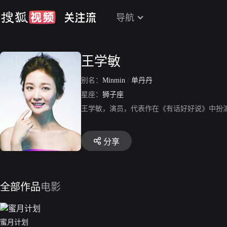
导航
王学敏
别名：
Minmin
/
单丹丹
星座：
狮子座
王学敏，演员，代表作在《有话好好说》中扮演
分享
全部作品
电影
蜜月计划