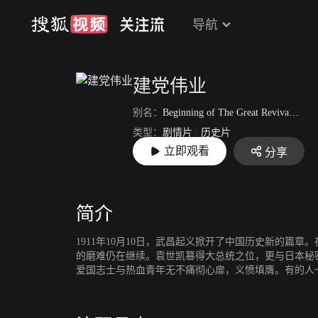
导航
建党伟业
别名：
Beginning of The Great Revival
/
建
类型：
剧情片
/
历史片
立即观看
分享
上映：
2011-06-15
简介
1911年10月10日，武昌起义掀开了中国历史新的
的磨难仍在继续。袁世凯篡得大总统之位，更与日本秘
爱国志士与热血青年无不痛彻心扉，义愤填膺。有的人
新的希望。