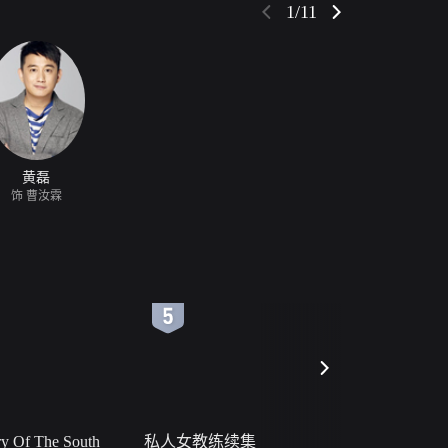
1/11
黄磊
饰 曹汝霖
6
7
 Of The South
私人女教练续集
小二黑结