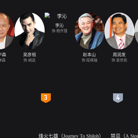
李沁
饰 杨开慧
宇森
吴彦祖
赵本山
周润发
林森
饰 胡适
饰 段祺瑞
饰 袁世凯
4
5
烽火七雄（Journey To Shiloh）
禁忌（A Story