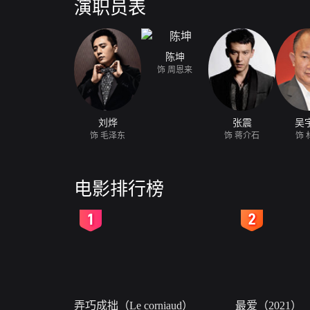
演职员表
陈坤
饰 周恩来
刘烨
张震
吴
饰 毛泽东
饰 蒋介石
饰 
电影排行榜
2
3
弄巧成拙（Le corniaud）
最爱（2021）