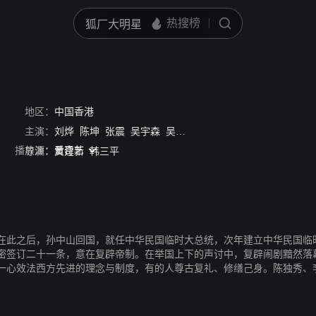
党大业
地区：
中国香港
主演：
刘烨
陈坤
张震
吴宇森
吴彦祖
李沁
赵本山
周润发
黄
播放源：
爱奇艺
导演：
黄建新
韩三平
篇章。在此之后，孙中山回国，就任中华民国临时大总统，次年建立中华民国
密签订二十一条，意在复辟帝制。在举国上下的声讨中，复辟闹剧黯然
一心效法西方先进的理念与制度，有的人尊古复礼、修缮己身。陈独秀、