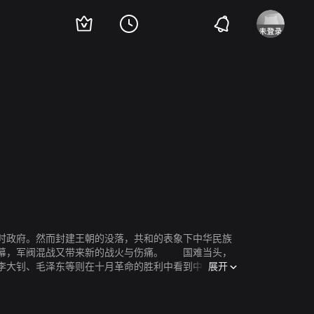
磊
吕良伟
刘德华
廖凡
董洁
周迅
汤唯
何平
黄觉
张一山
王丹戎
李
临时政府。然而封建王朝的没落，共和的表象下中华民族
落幕，军阀混战又带来新的战火与伤痛。 国难当头，
展开
李大钊、毛泽东等则在十月革命的胜利中看到中华民族